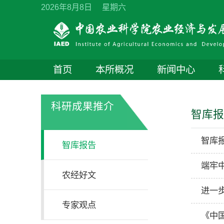
2026年8月8日 星期六
首页
本所概况
新闻中心
科研成果推介
智库
智库
智库报告
端牢
农经好文
进一
专家观点
《中