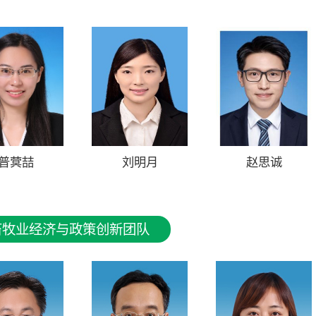
普蓂喆
刘明月
赵思诚
畜牧业经济与政策创新团队