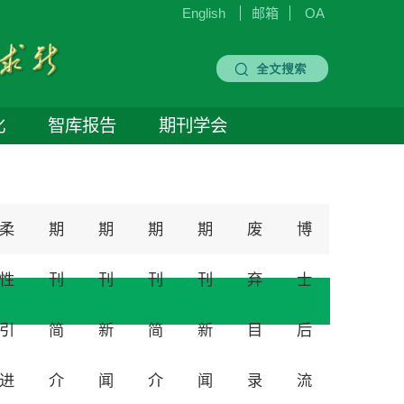
English
邮箱
OA
化
智库报告
期刊学会
柔
期
期
期
期
废
博
性
刊
刊
刊
刊
弃
士
引
简
新
简
新
目
后
进
介
闻
介
闻
录
流