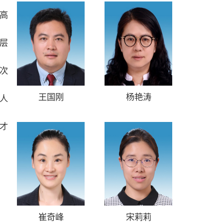
高
摘
动
层
要
站
次
王国刚
杨艳涛
人
才
崔奇峰
宋莉莉