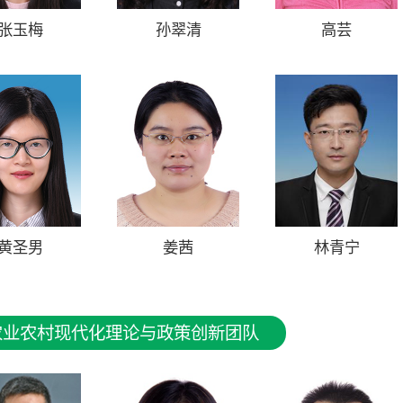
张玉梅
孙翠清
高芸
黄圣男
姜茜
林青宁
农业农村现代化理论与政策创新团队