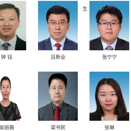
序
序
生
生
钟 钰
吕新业
张宁宁
侯丽薇
梁书民
张琳