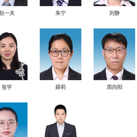
赵一夫
朱宁
刘静
张宇
薛莉
周向阳