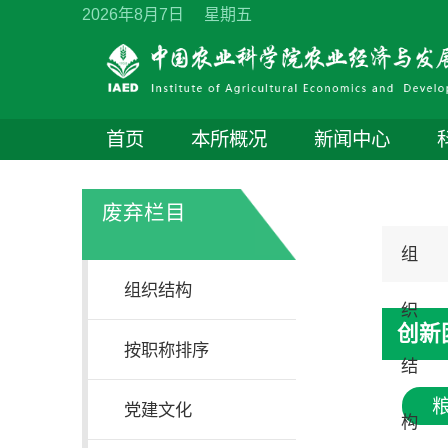
2026年8月7日 星期五
首页
本所概况
新闻中心
废弃栏目
组
组织结构
织
创新
按职称排序
结
党建文化
构