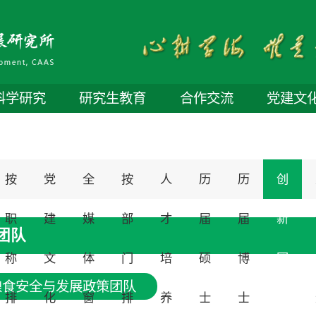
科学研究
研究生教育
合作交流
党建文
按
党
全
按
人
历
历
创
职
建
媒
部
才
届
届
新
团队
称
文
体
门
培
硕
博
团
粮食安全与发展政策团队
排
化
窗
排
养
士
士
队