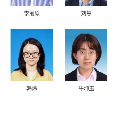
李丽原
刘慧
韩炜
牛坤玉