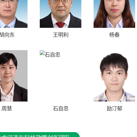
胡向东
王明利
杨春
周慧
石自忠
励汀郁