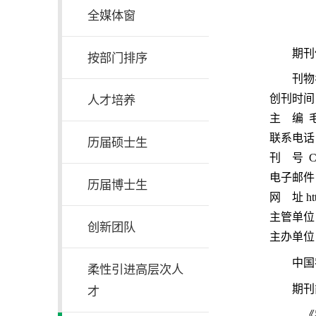
全媒体窗
期刊
按部门排序
刊物
创刊时间 
人才培养
主 编 
联系电话 0
历届硕士生
刊 号 CN1
电子邮件 ny
历届博士生
网 址 http
主管单位
创新团队
主办单位
中
柔性引进高层次人
期刊
才
《农