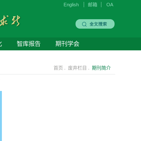
English
邮箱
OA
化
智库报告
期刊学会
首页 .
废弃栏目 .
期刊简介
济