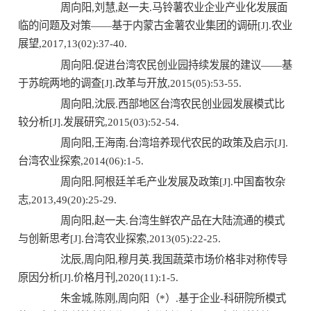
周向阳,刘慧,赵一夫.马铃薯农业企业产业化发展面
临的问题及对策——基于内蒙古金薯农业集团的调研[J].农业
展望,2017,13(02):37-40.
周向阳.促进台湾农民创业园持续发展的建议——基
于苏皖两地的调查[J].改革与开放,2015(05):53-55.
周向阳,沈辰.西部地区台湾农民创业园发展模式比
较分析[J].发展研究,2015(03):52-54.
周向阳,王海南.台湾培养现代农民的政策及启示[J].
台湾农业探索,2014(06):1-5.
周向阳.阿根廷羊毛产业发展及政策[J].中国畜牧杂
志,2013,49(20):25-29.
周向阳,赵一夫.台湾生鲜农产品在大陆流通的模式
与创新思考[J].台湾农业探索,2013(05):22-25.
沈辰,周向阳,穆月英.我国蔬菜市场价格非对称传导
原因分析[J].价格月刊,2020(11):1-5.
朱金城,陈刚,周向阳（*）.基于企业-科研院所模式