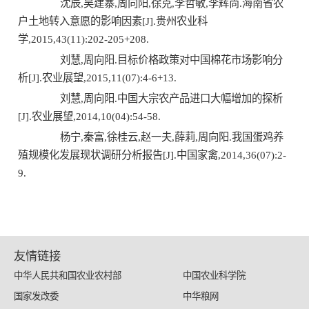
沈辰,吴建寨,周向阳,徐克,李哲敏,李辉尚.海南省农
户土地转入意愿的影响因素[J].贵州农业科
学,2015,43(11):202-205+208.
刘慧,周向阳.目标价格政策对中国棉花市场影响分
析[J].农业展望,2015,11(07):4-6+13.
刘慧,周向阳.中国大宗农产品进口大幅增加的探析
[J].农业展望,2014,10(04):54-58.
杨宁,秦富,徐桂云,赵一夫,薛莉,周向阳.我国蛋鸡养
殖规模化发展现状调研分析报告[J].中国家禽,2014,36(07):2-
9.
友情链接
中华人民共和国农业农村部
中国农业科学院
国家发改委
中华粮网