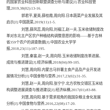
的国家农业科技创新联盟调查分析与建议[J].农业科技管
理,2019,38(02):13-16.
郭君平,夏英,薛桂霞,周向阳.日本蔬菜产业发展及其
启示[J].中国蔬菜,2019(11):1-5.
刘慧,薛凤蕊,周向阳,刘福江,赵一夫.玉米收储制度改
革对东北主产区农户种植结构调整意愿的影响——基于吉林
省359个农户的调查数据[J].中国农业大学学
报,2018,23(11):187-195.
刘慧,秦富,赵一夫,周向阳.玉米收储制度改革进展、
成效与推进建议[J].经济纵横,2018(04):99-105.
刘慧,周向阳.内蒙古马铃薯主食产品及产业开发进
展情况分析[J].中国食物与营养,2017,23(02):31-35.
刘慧,赵一夫,周向阳,张宁宁.北方农牧交错区玉米结
构调整进展调查与推进建议[J].经济纵横,2017(01):83-88.
刘慧,周向阳.基于需求视角的我国杂粮主食化发展
分析[J].中国食物与营养,2016,22(08):17-20.