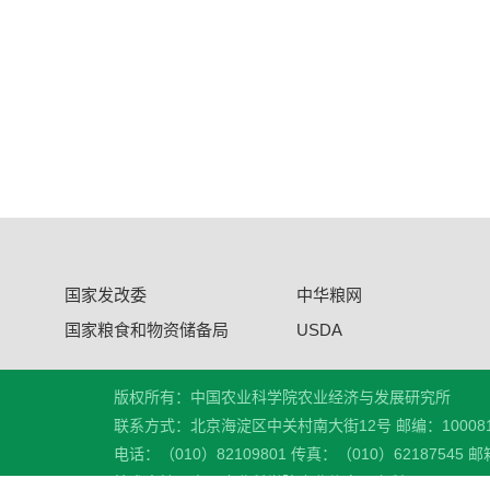
国家发改委
中华粮网
国家粮食和物资储备局
USDA
版权所有：中国农业科学院农业经济与发展研究所
联系方式：北京海淀区中关村南大街12号 邮编：10008
电话：（010）82109801 传真：（010）62187545 邮箱
技术支持：中国农业科学院农业信息研究所