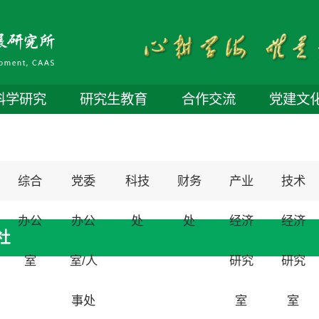
科学研究
研究生教育
合作交流
党建文
综合
党委
科技
财务
产业
技术
办公
办公
处
处
经济
经济
社
室
室/人
研究
研究
事处
室
室