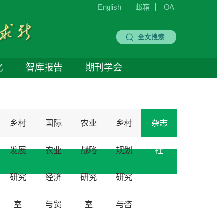
English
邮箱
OA
化
智库报告
期刊学会
乡村
国际
农业
乡村
杂志
发展
农业
战略
规划
社
研究
经济
研究
研究
室
与贸
室
与咨