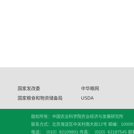
国家发改委
中华粮网
国家粮食和物资储备局
USDA
版权所有：中国农业科学院农业经济与发展研究所
联系方式：北京海淀区中关村南大街12号 邮编：10008
电话：（010）82109801 传真：（010）62187545 邮箱