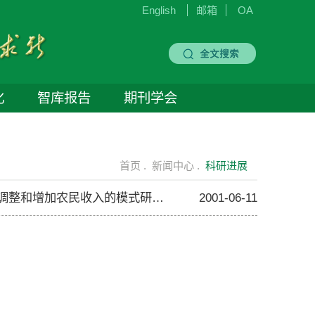
English
邮箱
OA
化
智库报告
期刊学会
首页 .
新闻中心 .
科研进展
蒋和平博士申报的2001年国家社科基金“农业科技园带动 农业结构调整和增加农民收入的模式研究”已获批准立项
2001-06-11