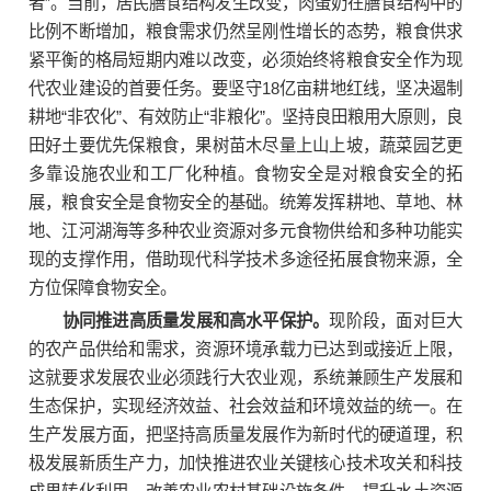
者”。当前，居民膳食结构发生改变，肉蛋奶在膳食结构中的
比例不断增加，粮食需求仍然呈刚性增长的态势，粮食供求
紧平衡的格局短期内难以改变，必须始终将粮食安全作为现
代农业建设的首要任务。要坚守18亿亩耕地红线，坚决遏制
耕地“非农化”、有效防止“非粮化”。坚持良田粮用大原则，良
田好土要优先保粮食，果树苗木尽量上山上坡，蔬菜园艺更
多靠设施农业和工厂化种植。食物安全是对粮食安全的拓
展，粮食安全是食物安全的基础。统筹发挥耕地、草地、林
地、江河湖海等多种农业资源对多元食物供给和多种功能实
现的支撑作用，借助现代科学技术多途径拓展食物来源，全
方位保障食物安全。
协同推进高质量发展和高水平保护。
现阶段，面对巨大
的农产品供给和需求，资源环境承载力已达到或接近上限，
这就要求发展农业必须践行大农业观，系统兼顾生产发展和
生态保护，实现经济效益、社会效益和环境效益的统一。在
生产发展方面，把坚持高质量发展作为新时代的硬道理，积
极发展新质生产力，加快推进农业关键核心技术攻关和科技