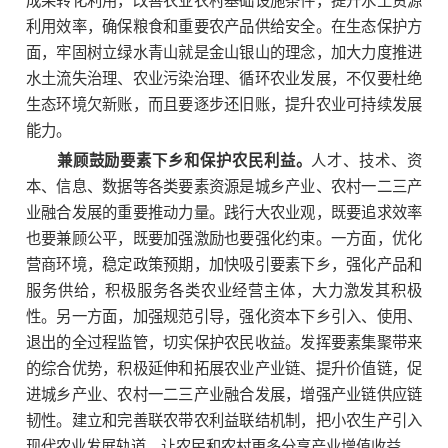
成果转化利用，改善农业农村基础设施条件，提升水土资源
利用效率，确保粮食和重要农产品供给安全。在生态保护方
面，牢固树立绿水青山就是金山银山的理念，加大力度推进
水土流失治理、农业污染治理、循环农业发展，不仅要杜绝
生态环境欠新账，而且要逐步还旧账，提升农业可持续发展
能力。
兼顾鼓励要素下乡和保护农民利益。
人才、技术、资
本、信息、数据等各类要素资源是城乡产业、农村一二三产
业融合发展的重要推动力量。践行大农业观，既要追求效率
也要兼顾公平，既要加强激励也要强化约束。一方面，优化
营商环境，稳定政策预期，加快吸引要素下乡，强化产品和
服务供给，积极服务各类农业经营主体，大力激发其积极
性。另一方面，加强规范引导，强化资本下乡引入、使用、
退出的全过程监管，切实保护农民收益。发挥要素集聚带来
的综合优势，积极延伸和拓展农业产业链、提升价值链，促
进城乡产业、农村一二三产业融合发展，增强产业链供应链
韧性。建立和完善联农带农利益联结机制，把小农生产引入
现代农业发展轨道，让农民和农村更多分享产业增值收益。