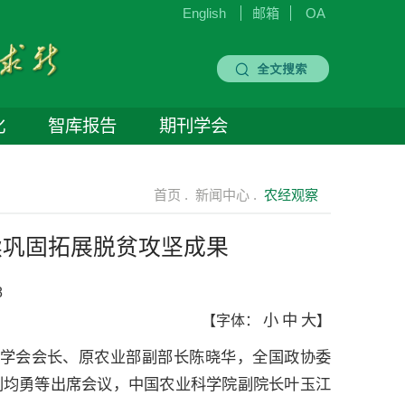
English
邮箱
OA
化
智库报告
期刊学会
首页 .
新闻中心 .
农经观察
续巩固拓展脱贫攻坚成果
8
小
中
大
【字体：
】
经济学会会长、原农业部副部长陈晓华，全国政协委
刘均勇等出席会议，中国农业科学院副院长叶玉江