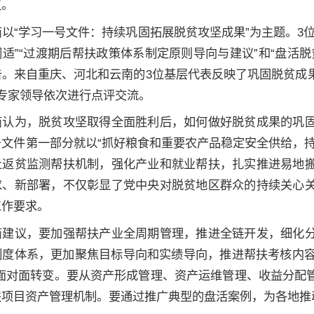
议。
商以“学习一号文件：持续巩固拓展脱贫攻坚成果”为主题。3
适”“过渡期后帮扶政策体系制定原则导向与建议”和“盘活
告。来自重庆、河北和云南的3位基层代表反映了巩固脱贫成
会专家领导依次进行点评交流。
商认为，脱贫攻坚取得全面胜利后，如何做好脱贫成果的巩
号文件第一部分就以“抓好粮食和重要农产品稳定安全供给，
止返贫监测帮扶机制，强化产业和就业帮扶，扎实推进易地
求、新部署，不仅彰显了党中央对脱贫地区群众的持续关心
工作要求。
商建议，要加强帮扶产业全周期管理，推进全链开发，细化
制度体系，更加聚焦目标导向和实绩导向，推进帮扶考核内容
的面对面转变。要从资产形成管理、资产运维管理、收益分配
扶项目资产管理机制。要通过推广典型的盘活案例，为各地推