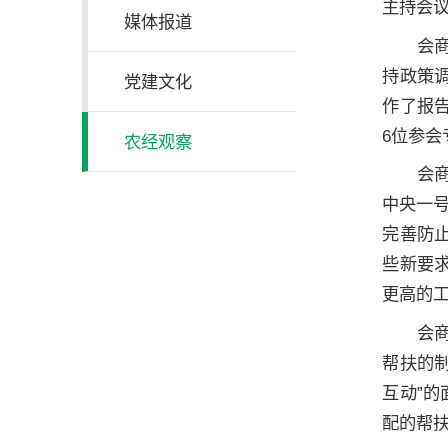
主持会
媒体报道
会
持政策调
党建文化
作了报
6位参
农经观察
会
中央一
完善防
些新要
更高的
会
帮扶的
互动”
配的帮