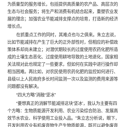
为质量型的服务增长，包括提供高质量的农产品、高层次的
生态与社会服务；将生产和消费有机结合起来，重塑农业发
展的理念；加强农业节能减排支撑点的培育，打造新的经济
增长点。
在抓重点工作的同时，其难点也与之俱来。朱立志说，
比如节能减排在产生了巨大的正外部性时，但相应的补偿政
策体系却尚未建立；对潜伏期较长的过度使用农药化肥所造
成的土壤生态恶化、过度使用耕地导致的土地退化，国家相
关法规对此也规定了一些要求，但如何在实践中进行操作却
相当困难。再比如，对农民使用农药化肥的监控如何进行、
县级以上人民政府多长时间监测一次以及监测的费用来源等
问题都没有解决。
“四大方略”消融“坚冰”
“要想真正的消解节能减排这块‘坚冰’，我认为主要有四
个方略：生物质能源开发利用、农业污染综合防治、发展高
效节水农业、科学使用工业投入品。”朱立志分析说，眼下，
开发利用农业有机废弃物生产生物质能源，既可以避免废弃