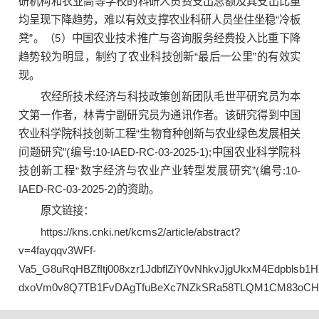
研机构和农业高等学校的科研人员费支出总额及其支出比重
均呈现下降趋势，难以有效支撑农业科研人员坐住坐稳“冷板
凳”。（5）中国农业技术推广与咨询服务经费投入比重下降
趋势较为明显，制约了农业科技创新“最后一公里”的有效实
现。
农经所技术经济与科技政策创新团队毛世平研究员为本
文第一作者，林青宁副研究员为通讯作者。该研究得到中国
农业科学院科技创新工程“生物育种创新与农业绿色发展相关
问题研究”(编号:10-IAED-RC-03-2025-1);中国农业科学院科
技创新工程“数字经济与农业产业转型发展研究”(编号:10-
IAED-RC-03-2025-2)的资助。
原文链接：
https://kns.cnki.net/kcms2/article/abstract?
v=4fayqqv3WFf-
Va5_G8uRqHBZfItj008xzr1JdbflZiY0vNhkvJjgUkxM4Edpblsb1
dxoVm0v8Q7TB1FvDAgTfuBeXc7NZkSRa58TLQM1CM83oCHFEW