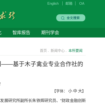
English
邮箱
OA
化
智库报告
期刊学会
首页 .
新闻中心 .
本所要闻
制——基于木子禽业专业合作社的
2
小
中
大
【字体：
】
发展研究所副所长朱铁辉研究员、“财政金融创新