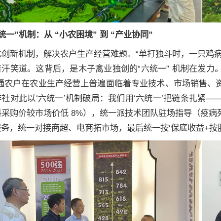
统一”机制：从 “小农困境” 到 “产业协同”
化创新机制，解决农户生产经营难题。“单打独斗时，一只鸡
着汗笑道。这背后，是木子禽业独创的“六统一” 机制在发
普通农户在农业生产经营上普遍面临着专业技术、市场销售、
社对此以‘六统一’机制破局：我们用‘六统一’把链条扎紧
采购价较市场价低 8%），统一派技术团队驻场指导（疫病死
务，统一对接商超、电商拓市场，最后统一按‘保底收益+按股