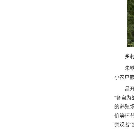
乡
朱
小农户
吕
“各自为
的养殖场
价等环
旁观者”