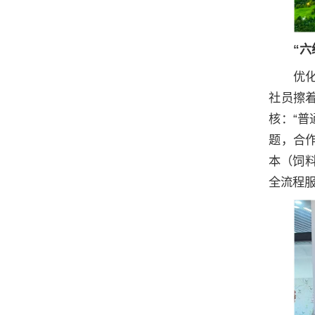
“六
优
社员擦
核：“
题，合作
本（饲料
全流程服