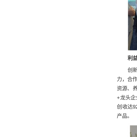
利益
创
力，合
资源、养
+龙头企
创收达9
产品。