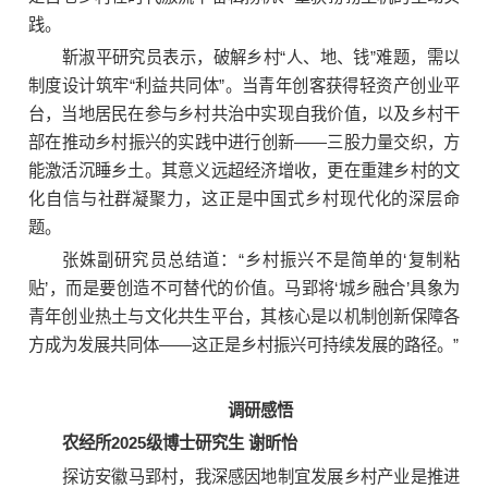
践。
靳淑平研究员表示，破解乡村“人、地、钱”难题，需以
制度设计筑牢“利益共同体”。当青年创客获得轻资产创业平
台，当地居民在参与乡村共治中实现自我价值，以及乡村干
部在推动乡村振兴的实践中进行创新——三股力量交织，方
能激活沉睡乡土。其意义远超经济增收，更在重建乡村的文
化自信与社群凝聚力，这正是中国式乡村现代化的深层命
题。
张姝副研究员总结道：“乡村振兴不是简单的‘复制粘
贴’，而是要创造不可替代的价值。马郢将‘城乡融合’具象为
青年创业热土与文化共生平台，其核心是以机制创新保障各
方成为发展共同体——这正是乡村振兴可持续发展的路径。”
调研感悟
农经所2025级博士研究生 谢昕怡
探访安徽马郢村，我深感因地制宜发展乡村产业是推进