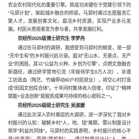
农业农村现代化的重要引擎。其成功关键在于党建引领下的
“马郢计划”，架起城乡融合的桥梁。马郢村通过志愿服务汇
聚人才，发展创客文化，盘活乡村资源，实现产业多元发
展。村民从旁观者变为参与者，共享发展红利。
农经所2025级博士研究生 李梦冉
通过在马郢村的调研，我感受到马郢村的蜕变，是一部
“无中生有”的乡村振兴启示录。面对“无山水、无景点、无产
业”的困局，其以“公益为火种、乡创为引擎”，点燃文旅融合
新路径，通过研学营地引流（年接待学生8万人次）、非遗
工坊造血（陶艺、竹编带动80户村民就业），将空心村打造
成“田园文创综合体”。十年间村集体收入倍增，印证了“精神
赋能+业态创新”是脱贫成果可持续的核心密码之一。
农经所2025级硕士研究生 吴淑媛
通过此次深入农村基层的大调研，进一步深化了我对乡
村振兴的认知：破解乡村“人、地、钱”难题，需以制度设计
筑牢“利益共同体”。马郢村的实践表明，乡村振兴的核心不
是"给资源"，而是"建机制"——通过制度设计让"人、地、