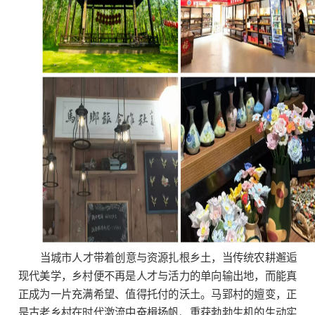
当城市人才带着创意与资源扎根乡土，当传统农耕邂逅
现代美学，乡村便不再是人才与活力的单向输出地，而能真
正成为一片充满希望、值得托付的沃土。马郢村的嬗变，正
是古老乡村在时代激流中奋楫扬帆、重获勃勃生机的生动实