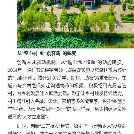
从“空心村”到“创客岛”的蜕变
创新人才驱动机制，从“输血”到“造血”的动能转换。
2014年，驻村书记钟宇带领马郢探索实施以旅游扶贫为核心
的“马郢计划”。该计划以“助学、助村、助农”为重要纽带，在
城市与乡村之间架起沟通协作的桥梁，积极招引志愿者进
村，为乡村发展注入鲜活力量。为了让乡村焕发持续活力，
村里精准引入金融、设计、营销等多领域专家，依托“乡创学
堂”平台，为创客提供“一对一”的专业辅导，逐步构建起良性
循环的“人才生态圈”。
同时，创新“三方持股”模式，吸引了一批“新乡人”投身乡
村振兴。例如，致力于乡村美育的合肥师范学院教师胡亮，