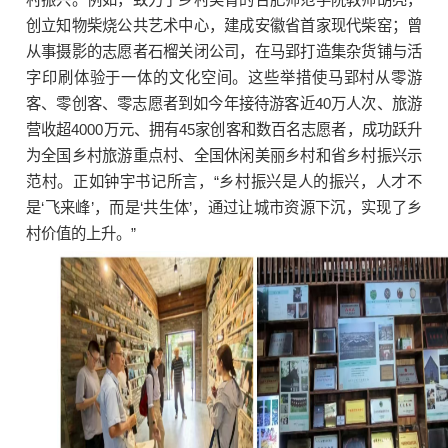
创立知物柴烧公共艺术中心，建成安徽省首家现代柴窑；曾
从事摄影的志愿者石榴关闭公司，在马郢打造集杂货铺与活
字印刷体验于一体的文化空间。这些举措使马郢村从零游
客、零创客、零志愿者到如今年接待游客近40万人次、旅游
营收超4000万元、拥有45家创客和数百名志愿者，成功跃升
为全国乡村旅游重点村、全国休闲美丽乡村和省乡村振兴示
范村。正如钟宇书记所言，“乡村振兴是人的振兴，人才不
是‘飞来峰’，而是‘共生体’，通过让城市资源下沉，实现了乡
村价值的上升。”