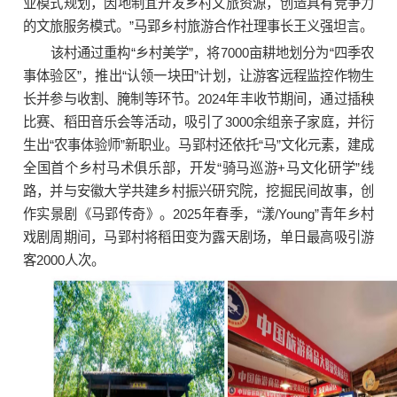
业模式规划，因地制宜开发乡村文旅资源，创造具有竞争力
的文旅服务模式。”马郢乡村旅游合作社理事长王义强坦言。
该村通过重构“乡村美学”，将7000亩耕地划分为“四季农
事体验区”，推出“认领一块田”计划，让游客远程监控作物生
长并参与收割、腌制等环节。2024年丰收节期间，通过插秧
比赛、稻田音乐会等活动，吸引了3000余组亲子家庭，并衍
生出“农事体验师”新职业。马郢村还依托“马”文化元素，建成
全国首个乡村马术俱乐部，开发“骑马巡游+马文化研学”线
路，并与安徽大学共建乡村振兴研究院，挖掘民间故事，创
作实景剧《马郢传奇》。2025年春季，“漾/Young”青年乡村
戏剧周期间，马郢村将稻田变为露天剧场，单日最高吸引游
客2000人次。