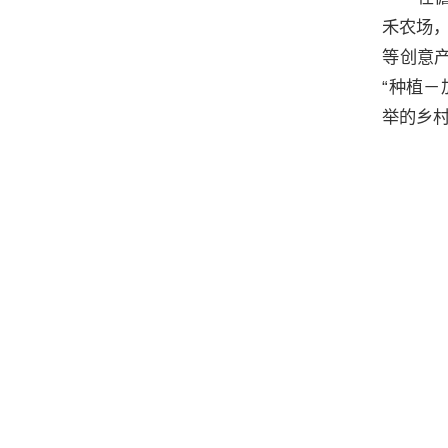
禾农场
等创意产
“种植－
举的乡