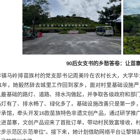
90后女支书的乡愁答卷：让苗
丰镇马岭排苗族村的党支部书记周美玲在农村长大，大学毕
021年，她毅然辞去城里工作回到家乡，面对村里基础设施
从最基础的路灯、道路、排水沟做起，并争取各级政府和部门
路灯有了、排水畅了、绿化多了。基础设施改善只是第一步
传承馆，牵头开发16款苗族特色非遗文创产品，通过研学推
走进苗寨，文创产品迎来了首批订单，带动村民致富增收，村
进步示范区示范单位”。接下来，她计划借助网络平台让黎锦