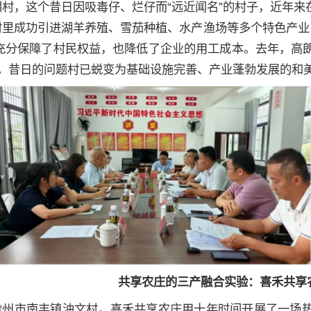
朗村，这个昔日因吸毒仔、烂仔而“远近闻名”的村子，近年
村里成功引进湖羊养殖、雪茄种植、水产渔场等多个特色产业
，充分保障了村民权益，也降低了企业的用工成本。去年，高
元。昔日的问题村已蜕变为基础设施完善、产业蓬勃发展的和
共享农庄的三产融合实验：喜禾共享
儋州市南丰镇油文村，喜禾共享农庄用十年时间开展了一场