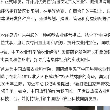
》正式印发，并计划优先在“海澄文定”“大三亚”、儋州洋浦地
地经济指打破区划限制，在平等协商、自愿合作的基础上，
作建设开发各种产业，通过规划、建设、管理和利益分配等
享农庄是近年来兴起的一种新型农业经营模式，结合了“共享经
利益共享，盘活农村闲置土地和资源，提升农业附加值，同时
月中旬，中国农业科学院农业经济与发展研究所副所长孔繁涛
访屯昌县和儋州市，探寻海南集体经济的实践案例。
研首站为中国热带农业科学院，调研组重温了中国热带农业科学
造了在北纬18°以北大面积成功种植天然橡胶的奇迹，奠定我
区30周年之际，习近平总书记明确提出：“要打造国家热带
领作用。如今，中国热科院作为我国唯一国家级热带农业科研
外科技平台，并将持续引领中国热带农业科技向前发展。