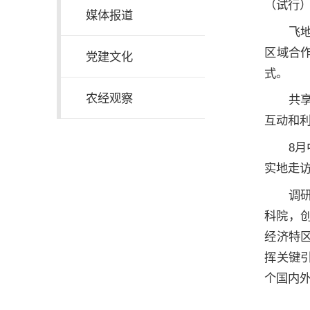
（试行）
媒体报道
飞
区域合
党建文化
式。
农经观察
共
互动和
8
实地走
调
科院，创
经济特
挥关键引
个国内