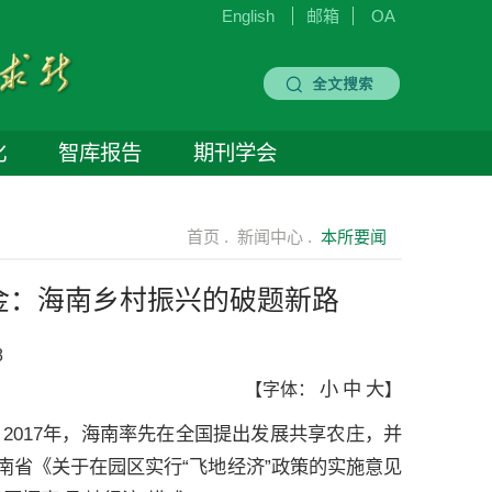
English
邮箱
OA
化
智库报告
期刊学会
首页 .
新闻中心 .
本所要闻
生金：海南乡村振兴的破题新路
8
小
中
大
【字体：
】
2017年，海南率先在全国提出发展共享农庄，并
，海南省《关于在园区实行“飞地经济”政策的实施意见