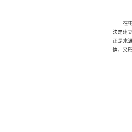
在
法是建
正是来
情，又形