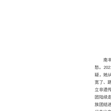
南
愁。2
疑，她
宽了、
立非遗
团陆续
族团结