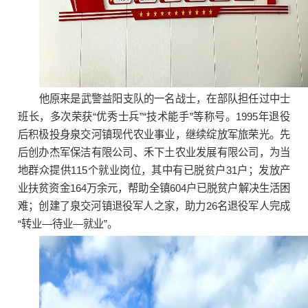
他原来是武警益阳支队的一名战士，在部队担任过中士
班长，多次荣获“优秀士兵”“技术能手”等称号。1995年退役
后积极投身泉交河镇现代农业事业，继续绽放军旅荣光。先
后创办杰军保洁有限公司、禾下土农业发展有限公司，为当
地群众提供115个就业岗位，其中有已脱贫户31户；发放产
业扶贫资金164万余元，帮助全镇604户已脱贫户解决生活困
难；创建了泉交河镇退役军人之家，助力26名退役军人完成
“转业—待业—就业”。