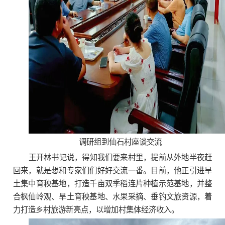
调研组到仙石村座谈交流
王开林书记说，得知我们要来村里，提前从外地半夜赶
回来，就是想和专家们们好好交流一番。目前，他正引进旱
土集中育秧基地，打造千亩双季稻连片种植示范基地，并整
合枫仙岭观、旱土育秧基地、水果采摘、垂钓文旅资源，着
力打造乡村旅游新亮点，以增加村集体经济收入。