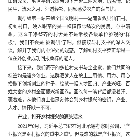
山研究员、毛世平研究员带领下奔赴三湘大地，访民情、记
民生，流火之月、汗透轻衫，同频感受农户的喜与忧。
调研组第一站来到全国文明村——湖南省攸县仙石村。
初到村口，映入眼帘的是一幢幢栉比鳞次的民房。心中暗
想，这么干净整齐的村舍是不是常被各级单位参观的“样
板”，我们不会是“被调研”了吧。但接续与村支书的深入交
谈，解开了我们内心深处的疑惑，了解到村支书罗正华是一
位在外创业成功回报桑梓的能人。
接下来，我们调研的多位村支书与企业家，他们共同的
标签均是返乡创业。这群逐梦人在故土上用情、用力、用心
播撒下创新创业的种子，绘就一幅人才回归、产业兴旺、百
姓共富的乡村全面振兴新画卷。画卷每一笔背后都浸着汗、
裹着难，从他们身上也深刻体会到乡村振兴的密钥，产业、
人才、情怀缺一不可。
产业，打开乡村振兴的源头活水
2021年8月，习近平总书记在河北承德考察时强调，“产
业振兴是乡村振兴的重中之重”。但最难的就是产业振兴，这