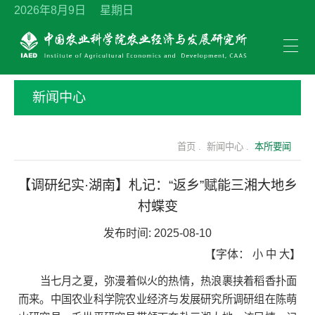
2026年8月9日 星期日
新闻中心
首页 .
新闻中心 .
本所要闻
【调研纪实·湖南】札记：“返乡”赋能三湘大地乡
村蝶变
发布时间:
2025-08-10
【字体：
小
中
大
】
当七月之夏，弥漫着似火的热情，热浪裹挟着稻香扑面
而来。中国农业科学院农业经济与发展研究所调研组在陈萌