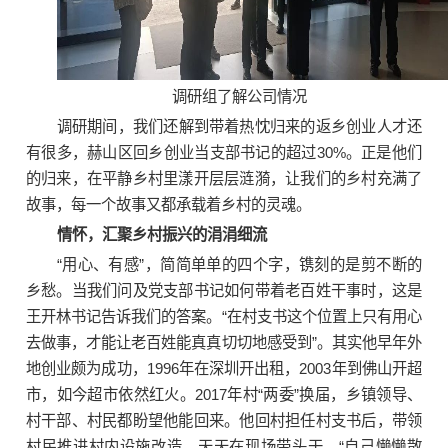
调研组了解公司情况
调研期间，我们还解到带着热忱归来的返乡创业人才还
有很多，赫山区回乡创业当支部书记的超过30%。正是他们
的归来，在平静乡村里漾开层层涟漪，让我们的乡村充满了
故事，每一个故事又都承载着乡村的灵魂。
情怀，汇聚乡村振兴的涓涓细流
“用心、有感”，简简单单的四个字，镌刻的是剪不断的
乡愁。当我们问及党支部书记如何带着老百姓干事时，这是
王开林书记告诉我们的答案。“在村支书这个位置上只有用心
去做事，才能让老百姓能真真切切地感受到”。其实他早年外
地创业颇为成功，1996年在深圳开出租，2003年到佛山开超
市，如今超市依然红火。2017年村“两委”换届，乡镇领导、
村干部、村民都盼望他能回来。他回村担任村支书后，带领
村民推进村内设施改造，天天在现场带头干，“自己懒懒散