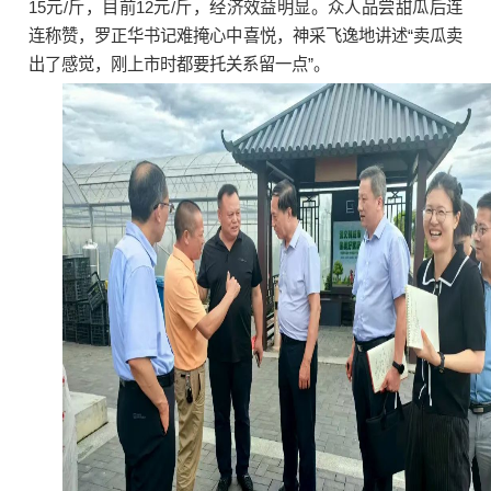
15元/斤，目前12元/斤，经济效益明显。众人品尝甜瓜后连
连称赞，罗正华书记难掩心中喜悦，神采飞逸地讲述“卖瓜卖
出了感觉，刚上市时都要托关系留一点”。