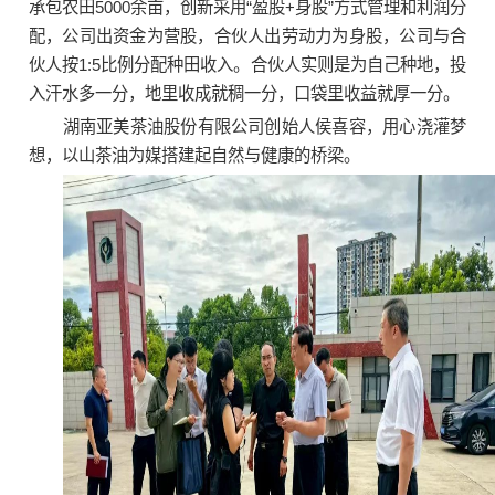
承包农田5000余亩，创新采用“盈股+身股”方式管理和利润分
配，公司出资金为营股，合伙人出劳动力为身股，公司与合
伙人按1:5比例分配种田收入。合伙人实则是为自己种地，投
入汗水多一分，地里收成就稠一分，口袋里收益就厚一分。
湖南亚美茶油股份有限公司创始人侯喜容，用心浇灌梦
想，以山茶油为媒搭建起自然与健康的桥梁。