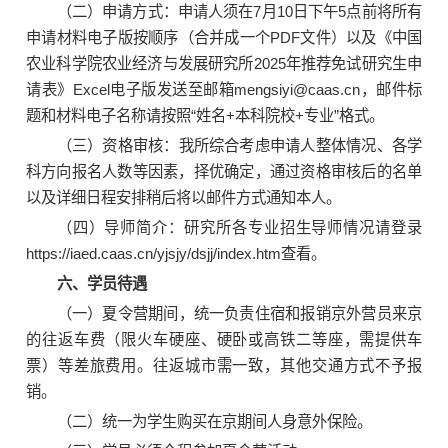
（二）申请方式：申请人须在7月10日下午5点前将所有
申请材料电子版按顺序（合并成一个PDF文件）以及《中国
农业科学院农业经济与发展研究所2025年推荐免试研究生申
请表》Excel电子版发送至邮箱mengsiyi@caas.cn，邮件标
题和材料电子名称请按照“姓名+本科院校+专业”格式。
（三）资格审核：我所综合考虑申请人整体情况、各学
科方向报名人数等因素，择优确定，通过资格审核后的名单
以及详细日程安排稍后将以邮件方式通知本人。
（四）导师简介：研究所各专业招生导师情况请登录
https://iaed.caas.cn/yjsjy/dsjj/index.htm查看。
六、学员待遇
（一）夏令营期间，统一负责住宿和报销京外营员来京
的往返车费（限火车硬座、硬卧或高铁二等座，需提供车
票）等差旅费用。往返城市需一致，其他交通方式不予报
销。
（二）统一为学生购买在京期间人身意外保险。