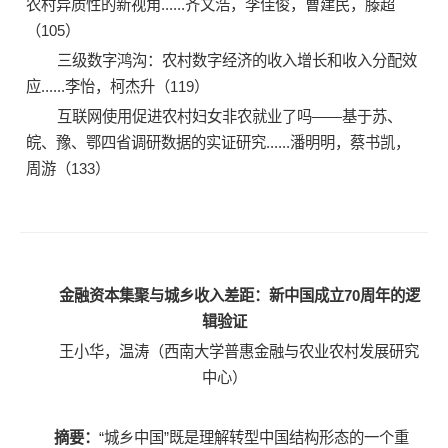
农村异质性的新视角......齐文浩，李佳俊，曹建民，滕超
（105）
三级数字鸿沟：农村数字经济的收入增长和收入分配效
应......李怡，柯杰升（119）
互联网使用促进农村妇女非农就业了吗——基于苏、
皖、豫、鄂四省调研数据的实证研究......潘明明，蔡书凯，
周游（133）
金融资本集聚与城乡收入差距：新中国成立70
周年的逻
辑验证
王小华，温涛（西南大学普惠金融与农业农村发展研究
中心）
摘要：
“城乡中国”既是理解转型中国结构形态的一个重