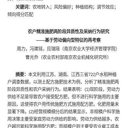
关键词：
农地转入；风险偏好；种植结构；调节效应；
倾向得分匹配
农户精准施肥两阶段异质性及采纳行为研究
——基于劳动偏向型特征的再考察
周力，冯建铭，应瑞瑶（南京农业大学经济管理学院）
曹光乔（农业农村部南京农业机械化研究所）
摘要：
本文利用江苏、湖南、江西三省722户水稻种植
户调查数据，以测土配方施肥技术为例，分析了精准施肥两
阶段异质性和农户采纳行为。结果表明：(1)现阶段，劳动力
供给不足是导致农户接受配方肥，但不进行科学施用的主要
原因，这使得农户用传统施肥方式施用配方肥，化肥用量未
显著下降。(2)经营规模细分后的结果显示，非规模户科学施
用决策主要受家庭劳动力供给的影响，劳动力供给越多，农
户越可能科学施用配方肥；而规模户则主要受农业雇工成本