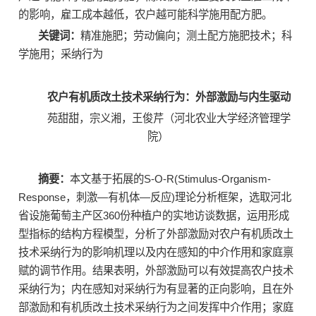
的影响，雇工成本越低，农户越可能科学施用配方肥。
关键词：
精准施肥；劳动偏向；测土配方施肥技术；科
学施用；采纳行为
农户有机质改土技术采纳行为：外部激励与内生驱动
苑甜甜，宗义湘，王俊芹（河北农业大学经济管理学
院）
摘要：
本文基于拓展的S-O-R(Stimulus-Organism-
Response，刺激—有机体—反应)理论分析框架，选取河北
省设施葡萄主产区360份种植户的实地访谈数据，运用形成
型指标的结构方程模型，分析了外部激励对农户有机质改土
技术采纳行为的影响机理以及内在感知的中介作用和家庭禀
赋的调节作用。结果表明，外部激励可以有效提高农户技术
采纳行为；内在感知对采纳行为有显著的正向影响，且在外
部激励和有机质改土技术采纳行为之间发挥中介作用；家庭