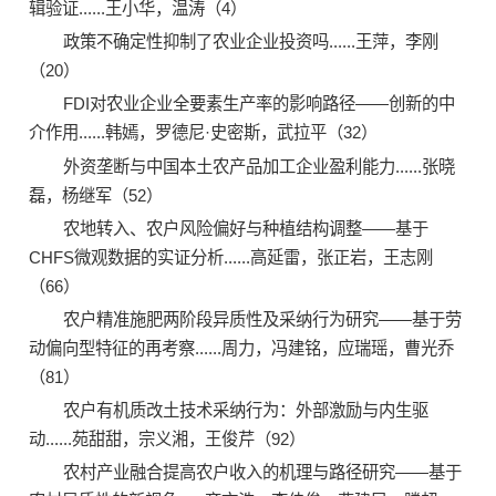
辑验证......王小华，温涛（4）
政策不确定性抑制了农业企业投资吗......王萍，李刚
（20）
FDI对农业企业全要素生产率的影响路径——创新的中
介作用......韩嫣，罗德尼·史密斯，武拉平（32）
外资垄断与中国本土农产品加工企业盈利能力......张晓
磊，杨继军（52）
农地转入、农户风险偏好与种植结构调整——基于
CHFS微观数据的实证分析......高延雷，张正岩，王志刚
（66）
农户精准施肥两阶段异质性及采纳行为研究——基于劳
动偏向型特征的再考察......周力，冯建铭，应瑞瑶，曹光乔
（81）
农户有机质改土技术采纳行为：外部激励与内生驱
动......苑甜甜，宗义湘，王俊芹（92）
农村产业融合提高农户收入的机理与路径研究——基于