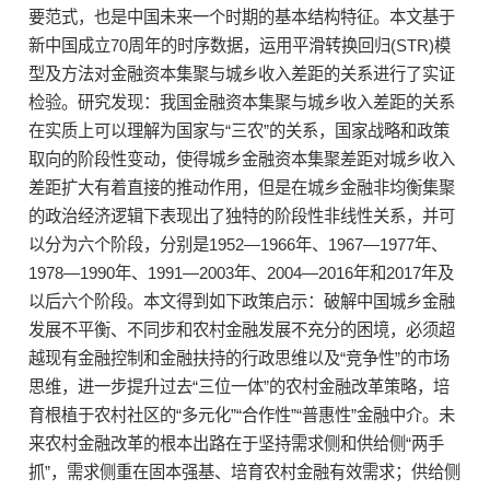
要范式，也是中国未来一个时期的基本结构特征。本文基于
新中国成立70周年的时序数据，运用平滑转换回归(STR)模
型及方法对金融资本集聚与城乡收入差距的关系进行了实证
检验。研究发现：我国金融资本集聚与城乡收入差距的关系
在实质上可以理解为国家与“三农”的关系，国家战略和政策
取向的阶段性变动，使得城乡金融资本集聚差距对城乡收入
差距扩大有着直接的推动作用，但是在城乡金融非均衡集聚
的政治经济逻辑下表现出了独特的阶段性非线性关系，并可
以分为六个阶段，分别是1952—1966年、1967—1977年、
1978—1990年、1991—2003年、2004—2016年和2017年及
以后六个阶段。本文得到如下政策启示：破解中国城乡金融
发展不平衡、不同步和农村金融发展不充分的困境，必须超
越现有金融控制和金融扶持的行政思维以及“竞争性”的市场
思维，进一步提升过去“三位一体”的农村金融改革策略，培
育根植于农村社区的“多元化”“合作性”“普惠性”金融中介。未
来农村金融改革的根本出路在于坚持需求侧和供给侧“两手
抓”，需求侧重在固本强基、培育农村金融有效需求；供给侧