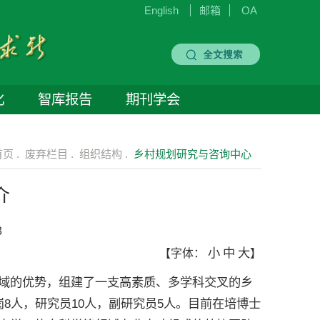
English
邮箱
OA
化
智库报告
期刊学会
页 .
废弃栏目 .
组织结构 .
乡村规划研究与咨询中心
介
3
小
中
大
【字体：
】
的优势，组建了一支高素质、多学科交叉的乡
8人，研究员10人，副研究员5人。目前在培博士