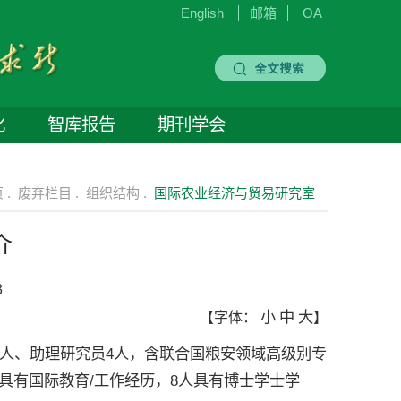
English
邮箱
OA
化
智库报告
期刊学会
 .
废弃栏目 .
组织结构 .
国际农业经济与贸易研究室
介
3
小
中
大
【字体：
】
人、助理研究员4人，含联合国粮安领域高级别专
具有国际教育/工作经历，8人具有博士学士学