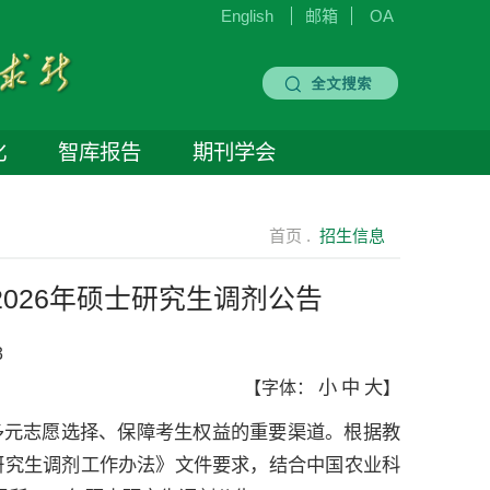
English
邮箱
OA
化
智库报告
期刊学会
首页 .
招生信息
026年硕士研究生调剂公告
3
小
中
大
【字体：
】
多元志愿选择、保障考生权益的重要渠道。根据教
士研究生调剂工作办法》文件要求，结合中国农业科