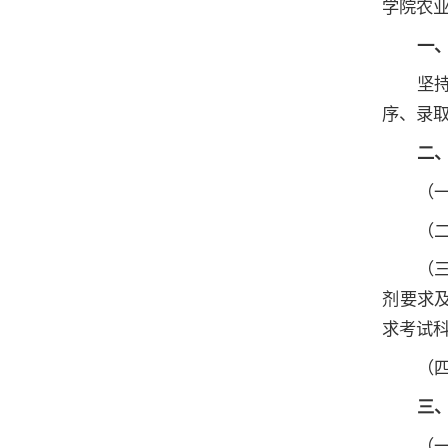
学院农业
一
坚
序、录
二
（
（
（三
剂要求
求考试
（
三
（