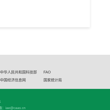
0余项，公开出版专著1部，合作出版著作
加国内国际重要学术会议。
中华人民共和国科技部
FAO
中国经济信息网
国家统计局
1
：iae@caas.cn