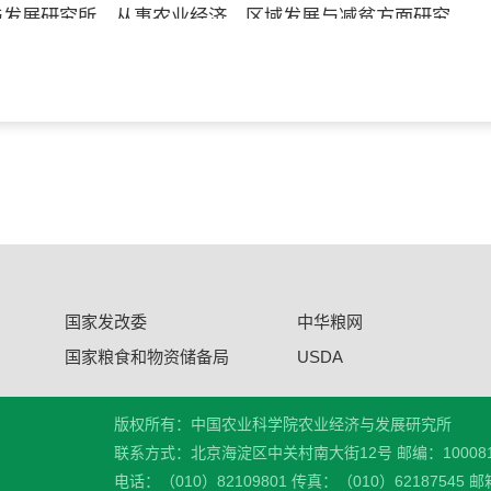
济与发展研究所，从事农业经济、区域发展与减贫方面研究。
金项目、自然科学基金等国家、省部级及地方政府委托项目3
tural Economic Review”等刊物发表论文20余篇；多次参
国家发改委
中华粮网
国家粮食和物资储备局
USDA
版权所有：中国农业科学院农业经济与发展研究所
联系方式：北京海淀区中关村南大街12号 邮编：10008
电话：（010）82109801 传真：（010）62187545 邮箱