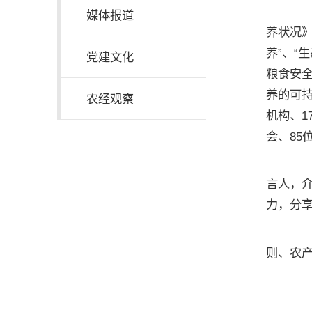
此
媒体报道
养状况》
养”、“
党建文化
粮食安
养的可持
农经观察
机构、1
会、85
在
言人，
力，分
李
则、农