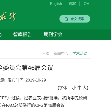
English
邮箱
OA
化
智库报告
期刊学会
首页 .
新闻中心 .
学术活动
委员会第46届会议
永勋
发布时间:
2019-10-29
小
中
大
【字体：
】
FS）邀请，经农业农村部批准，我所李先德研
日在FAO总部举行的CFS第46届会议。