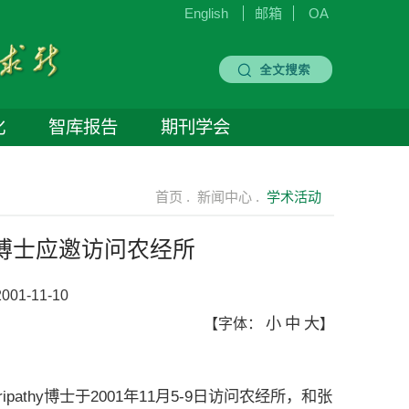
English
邮箱
OA
化
智库报告
期刊学会
首页 .
新闻中心 .
学术活动
thy博士应邀访问农经所
001-11-10
小
中
大
【字体：
】
athy博士于2001年11月5-9日访问农经所，和张