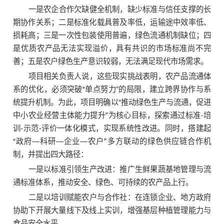
一是农企合作欠缺健全机制，缺少标准与信任支撑的长
期协作关系；二是标准化载具普及率低，运输途中效率低、
损耗高；三是一次性包装使用普遍，绿色流通机制缺位；四
是优质农产品无法实现溢价，具有共识的市场标准尚不完
善；五是农户绿色生产意识较弱，无法满足现代市场需求。
项目相关负责人说，这些现实挑战表明，农产品流通体
系的优化，必须突破“单点努力”的局限，建立跨界协作与系
统提升机制。为此，项目明确以“推动绿色生产与流通，促进
中小农业经营主体能力提升”为核心目标，探索通过标准-培
训-示范-评价一体化模式，实现系统性改进。同时，搭建起
“政府—科研—企业—农户”多方联动的绿色供应链合作机
制，并提出四大路径：
一是以标准引领生产改进：推广生鲜果蔬基地管理与流
通标准体系，推动安全、绿色、可持续的农产品上行。
二是以培训赋能农户与合作社：在连锁企业、地方政府
协助下开展大量线下及线上实训，增强基层种植管理能力与
食品安全水平。