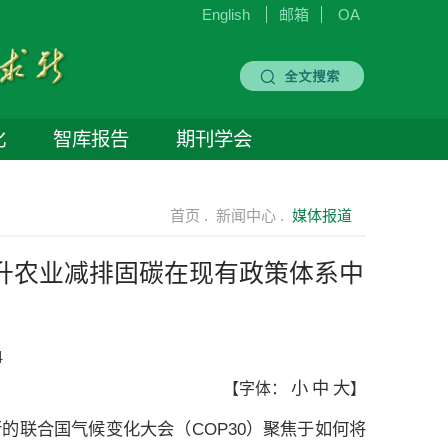
English
邮箱
OA
化
智库报告
期刊学会
首页 .
新闻中心 .
媒体报道
升农业减排固碳在现有政策体系中
4
小
中
大
【字体：
】
的联合国气候变化大会（COP30）聚焦于如何将