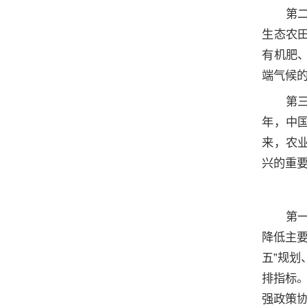
第
生态农
有机肥
端气候
第
年，中
来，农
兴的重
第
降低主
五”规
排指标
强政策