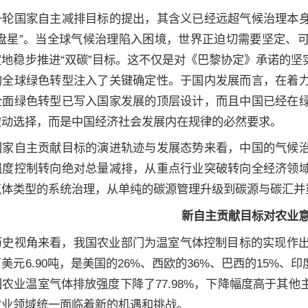
一轮国家自主减排目标的提出，其含义已经远超气候治理本
定盘星”。当全球气候治理陷入困境，世界正迫切需要坚定、
定地稳步推进“双碳”目标。这不仅是对《巴黎协定》承诺的
的全球绿色转型注入了关键确定性。于国内发展而言，在着
全面绿色转型已写入国家发展的顶层设计，而且中国已经在
被动选择，而是中国经济社会发展内在规律的必然要求。
国家自主贡献目标的演进轨迹与发展态势来看，中国的气候
强度控制转向绝对总量减排，从重点行业突破转向全经济领
气体类型的系统治理，从单纯的碳源管理升级到碳源与碳汇并
新自主贡献目标对农业
历史视角来看，我国农业部门为温室气体控制目标的实现作出
美元6.90吨，是美国的26%、西欧的36%、巴西的15%、印
农业温室气体排放强度下降了77.98%，下降幅度高于其
农业领域统一面临着新的机遇和挑战。