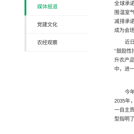
全球承诺
媒体报道
围温室气
减排承
党建文化
成为会
近
农经观察
“鼓励性
升农产
中，进
今
2035
一自主
型指明