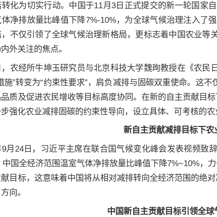
转化为切实行动。中国于11月3日正式提交的新一轮国家自主
体净排放量比峰值下降7%-10%，为全球气候治理注入了强劲
诺，不仅引领了全球气候治理新格局，更标志着中国农业等
场内外关注的焦点。
日，农经所牛坤玉研究员与北京科技大学魏珣教授在《农民
措施”转变为“约束性要求”，肩负减排与固碳双重使命。这
品品质及促进农民增收等目标高度协同。在新的自主贡献目标
一步强化农业减排固碳的约束性导向，设立具体、可考核的农
新自主贡献减排目标下农
年9月24日，习近平主席在联合国气候变化峰会发表视频致
年，中国全经济范围温室气体净排放量比峰值下降7%~10%，
贡献目标，这意味着中国将从相对减排转向全经济范围的绝对
了方向。
中国新自主贡献目标引领全球