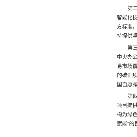
第
智能化
方标准
持提供
第
中央办
易市场
的碳汇
国自愿
第
项目提
构为绿色
赋能”的