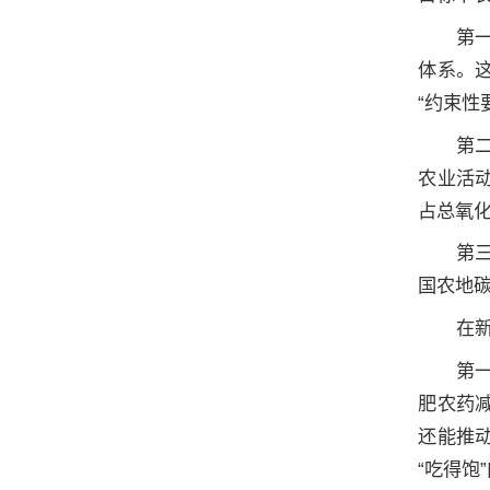
第
体系。
“约束性
第
农业活
占总氧
第
国农地
在
第
肥农药
还能推
“吃得饱