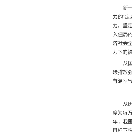
新
力的“
力，坚
入僵局
济社会
力下的
从
碳排放
有温室
从
度为每万
年，我国
目标下