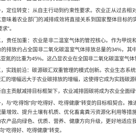
一，定位转变：从自主行动到约束性要求。农业正从过去相
这意味着农业部门的减排成效将直接关系到国家整体目标的实
要求”。
二，责任加重：农业是非二温室气体的管控核心。作为甲烷
动的排放约占全国非二氧化碳温室气体排放总量的34%，其
化亚氮的比重为45%。这凸显农业在全国非二氧化碳温室气体
三，实践前沿：碳源碳汇双重管理的模式创新。农业生态系统同时
碳汇的增幅远大于农业碳排放的增幅，这使得它成为实践碳源
新自主贡献减排目标框架下，农业减排固碳将成为农业全面绿
一，与“吃得饱”向“吃得好、吃得健康”转变的目标相契合。
减量增效、提升土壤有机质、优化畜禽粪污资源化利用等措
动农产品向绿色、优质、营养、健康方向升级，更好地适应
”向“吃得好、吃得健康”转变。