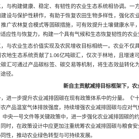
二，与构建健康、稳定、有韧性的农业生态系统相协调。一
田建设与保护性耕作，有助于恢复农田生物多样性，强化农
、推广农林复合模式等固碳措施，可有效提升土壤健康水平
的适应性与恢复力，构建一个具有气候和生态恢复韧性的农业
三，与农业生态价值实现及农民增收目标相统一。农业不仅具
国农地生态系统贡献了1.06亿吨碳汇，仅次于林地，且增
业碳汇可通过产品碳标签、碳交易等机制，将生态效益转化
要途径。
新自主贡献减排目标框架下，农
一，进一步提升农业减排固碳在现有政策体系中的分量。《“
要农产品温室气体排放强度，持续增强农业减排固碳与应对气
划、中央一号文件等关键政策中，进一步强化农业减排固碳的
。同时，在政策设计中应更加注重统筹农业减排固碳与粮食安
协同性，推动农业绿色转型与可持续发展。