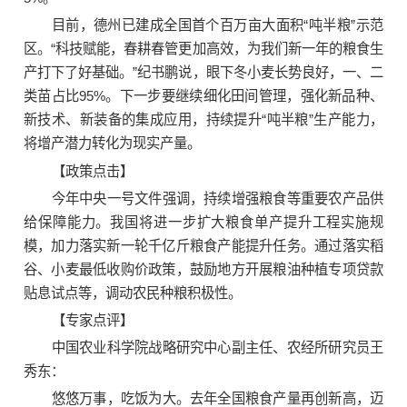
目前，德州已建成全国首个百万亩大面积“吨半粮”示范
区。“科技赋能，春耕春管更加高效，为我们新一年的粮食生
产打下了好基础。”纪书鹏说，眼下冬小麦长势良好，一、二
类苗占比95%。下一步要继续细化田间管理，强化新品种、
新技术、新装备的集成应用，持续提升“吨半粮”生产能力，
将增产潜力转化为现实产量。
【政策点击】
今年中央一号文件强调，持续增强粮食等重要农产品供
给保障能力。我国将进一步扩大粮食单产提升工程实施规
模，加力落实新一轮千亿斤粮食产能提升任务。通过落实稻
谷、小麦最低收购价政策，鼓励地方开展粮油种植专项贷款
贴息试点等，调动农民种粮积极性。
【专家点评】
中国农业科学院战略研究中心副主任、
农经所
研究员王
秀东：
悠悠万事，吃饭为大。去年全国粮食产量再创新高，迈