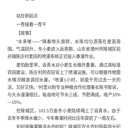
站在新起点
一茬接着一茬干
【故事】
“水来喽——”随着喷头旋转，水珠均匀洒落在麦苗周
围。气温回升，冬小麦进入返青期，山东省德州市陵城区前
孙镇陈庄村麦田的喷灌系统正式投入春灌作业。
麦怕胎里旱，返青水对小麦生长格外重要。通过高标准
农田建设，陈庄村的农田安上了喷灌设施，可以根据作物需
水情况精准调控水量。“喷灌1小时，就能干完过去一天的
活，又好又快。”村里众盼专业种植合作社理事长陈书智说，
与大水漫灌相比，每亩地可节水三成、节肥两成，增产10%
—15%。
在陵城区，101.5万亩冬小麦陆续喝上了返青水。由于
去年冬季降水偏少，今年春灌时间比往年提前了一周左右。
如何准确掌握浇水的时机？陵城区农业农村局副局长纪