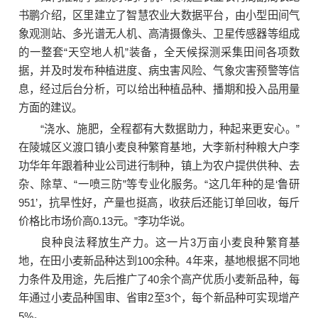
书鹏介绍，区里建立了智慧农业大数据平台，由小型田间气
象观测站、多光谱无人机、高清摄像头、卫星传感器等组成
的一整套“天空地人机”装备，全天候探测采集田间各项数
据，并及时发布种植进度、病虫害风险、气象灾害预警等信
息，经过后台分析，可以给出种植品种、播期和投入品用量
方面的建议。
“浇水、施肥，全程都有大数据助力，种起来更安心。”
在陵城区义渡口镇小麦良种繁育基地，大李新村种粮大户李
功华年年跟着种业公司进行制种，镇上为农户提供供种、去
杂、除草、“一喷三防”等专业化服务。“这几年种的是‘鲁研
951’，抗旱性好，产量也挺高，收获后还能订单回收，每斤
价格比市场价高0.13元。”李功华说。
良种良法释放生产力。这一片3万亩小麦良种繁育基
地，在田小麦新品种达到100余种。4年来，基地根据不同地
力条件及用途，先后推广了40余个高产优质小麦新品种，每
年通过小麦品种国审、省审2至3个，每个新品种可实现增产
5%。