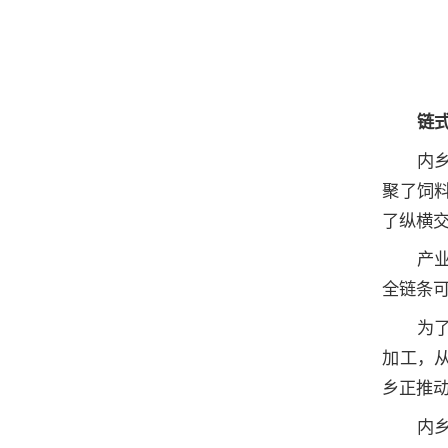
链式
内
聚了饲
了纵横
产
全链条
为
加工，
乡正推动
内