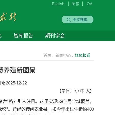
English
邮箱
OA
化
智库报告
期刊学会
首页 .
新闻中心 .
媒体报道
慧养殖新图景
间:
2025-12-22
小
中
大
【字体：
】
猪舍”格外引人注目。这里实现5G信号全域覆盖，
状况。曾经的传统农业县，如今年出栏生猪约400