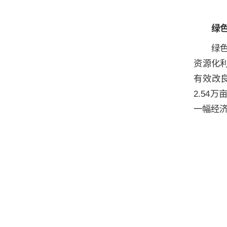
绿色
绿
资源化
有效改
2.54
一幅经