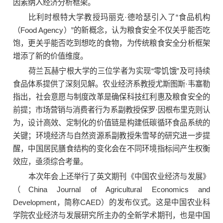
因素纳入经济分析框架。
比利时根特大学教授玛丽克·德哈瑟引入了“食品机构
（Food Agency）”的新概念，认为粮食安全不仅关乎能否吃
饱，更关乎能否吃到想吃的食物，为传统粮食安全分析框架
增添了新的价值维度。
荷兰瓦赫宁根大学的三位学者为实现“零饥饿”及可持续
食品体系提供了深刻见解。农业经济系教授尤斯图斯·韦塞勒
指出，社会意愿与制度改革是确保科技红利惠及粮食安全的
前提；市场营销与消费者行为系副教授保罗·因根布里克则认
为，设计高效、定制化的价值链是构建低碳循环食品系统的
关键；环境经济与自然资源系副教授朱雪琴的研究进一步提
醒，中国居民膳食结构的变化会在不同环境指标间产生权衡
效应，亟须综合考量。
本次年会上还举行了英文期刊《中国农业经济与发展》
（China Journal of Agricultural Economics and
Development，简称CAED）的发布仪式。这是中国农业科
学院农业经济与发展研究所主办的全新学术期刊，也是中国