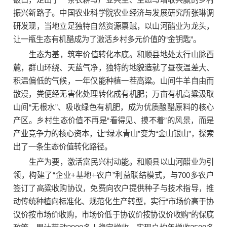
振兴新路子。中国农业科学院农业经济与发展研究所张琳调
研发现，当地立足独特自然资源禀赋，以山河醋业为龙头，
让一瓶生态有机醋成为了激活乡村多元价值的“金钥匙”。
生态为基，筑牢价值转化本底。和顺县地处太行山脉西
麓，群山环绕、天蓝气净，独特的地貌造就了昼夜温差大、
积温偏低的气候，一年仅能种植一茬高粱。山间牛羊自由而
散漫，粪便经无害化处理转化成有机肥；万亩有机高粱汲取
山间“无根水”、吸收绿色有机肥，成为优质酿醋原料的核心
产区。乡村生态价值不再是“看得见、摸不着”的风景，而是
产业竞争力的核心资本，让“绿水青山”变为“金山银山”，探索
出了一条生态价值转化路径。
生产为要，激活富民兴村动能。和顺县以山河醋业为引
领，构建了“企业+基地+农户”利益联结模式，与700多农户
签订了高粱收购协议，免费向农户提供种子与技术指导，推
动传统种植向标准化、规范化生产转型，实行“市场价高于协
议价按市场价收购，市场价低于协议价按协议价收购”的保底