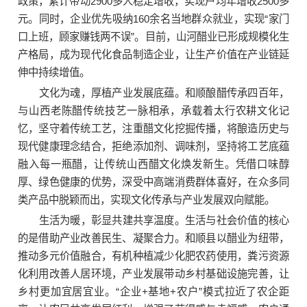
政策，累计带动2900多人稳定增收，实现户均年增收2500多
元。同时，企业优先吸纳160余名当地群众就业，实现“家门
口上班，顾家赚钱两不误”。目前，山河醋业已形成规模化生
产格局，成为现代化食品制造企业，让生产价值在产业链延
伸中持续增值。
文化为魂，厚植产业发展底蕴。和顺酿醋传承四百年，
与山西老陈醋传统技艺一脉相承，承载着太行农耕文化记
忆，坚守着传统工艺，注重醋文化挖掘传播，将酿造历史与
现代健康理念结合，拒绝添加剂、调味剂，坚持将工艺底蕴
融入每一瓶醋，让传统山西醋文化焕发新生。凭借口味醇
厚、绿色健康的优势，深受中高端消费群体喜好，在众多同
类产品中脱颖而出，实现文化传承与产业发展双向赋能。
生活为暖，彰显共建共享温度。生活与社会价值的核心
的是借助产业改善民生、凝聚合力。和顺县以醋业为纽带，
推动多元价值融合，有机种植减少化肥农药使用，粪污资源
化利用改善人居环境，产业发展带动乡村基础设施完善，让
乡村更加宜居宜业。“企业+基地+农户”模式拉近了农企距