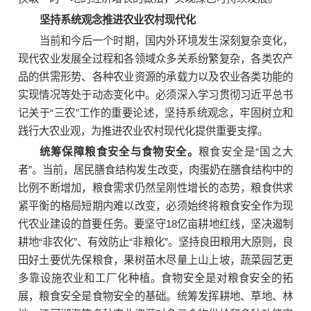
坚持系统观念推进农业农村现代化
当前和今后一个时期，国内外环境发生深刻复杂变化，
现代农业发展全过程和各领域众多关系纷繁复杂，各类农产
品的供需形势、各种农业资源的承载力以及农业各类功能的
实现情况等处于动态变化中。必须深入学习贯彻习近平总书
记关于“三农”工作的重要论述，坚持系统观念，牢固树立和
践行大农业观，为推进农业农村现代化提供重要支撑。
统筹保障粮食安全与食物安全。
粮食安全是“国之大
者”。当前，居民膳食结构发生改变，肉蛋奶在膳食结构中的
比例不断增加，粮食需求仍然呈刚性增长的态势，粮食供求
紧平衡的格局短期内难以改变，必须始终将粮食安全作为现
代农业建设的首要任务。要坚守18亿亩耕地红线，坚决遏制
耕地“非农化”、有效防止“非粮化”。坚持良田粮用大原则，良
田好土要优先保粮食，果树苗木尽量上山上坡，蔬菜园艺更
多靠设施农业和工厂化种植。食物安全是对粮食安全的拓
展，粮食安全是食物安全的基础。统筹发挥耕地、草地、林