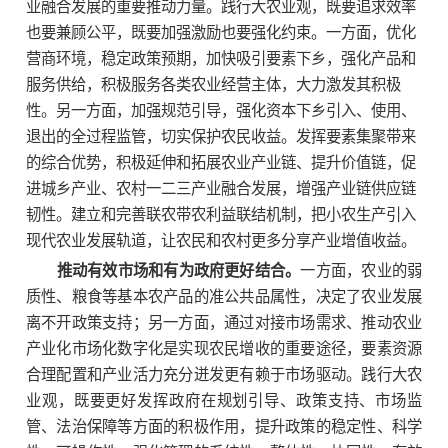
业融合发展的重要推动力量。践行大农业观，既要追求效率
也要兼顾公平，既要加强激励也要强化约束。一方面，优化
营商环境，稳定政策预期，加快吸引要素下乡，强化产品和
服务供给，积极服务各类农业经营主体，大力激发其积极
性。另一方面，加强规范引导，强化资本下乡引入、使用、
退出的全过程监管，切实保护农民收益。发挥要素集聚带来
的综合优势，积极延伸和拓展农业产业链、提升价值链，促
进城乡产业、农村一二三产业融合发展，增强产业链供应链
韧性。建立和完善联农带农利益联结机制，把小农生产引入
现代农业发展轨道，让农民和农村更多分享产业增值收益。
推动有效市场和有为政府更好结合。
一方面，农业的弱
质性、粮食等基本农产品的准公共品属性，决定了农业发展
离不开政策支持；另一方面，通过对接市场需求、推动农业
产业化市场化数字化是实现农民增收的重要途径，要素资源
合理配置和产业活力充分迸发更有赖于市场驱动。践行大农
业观，既要更好发挥政府在规划引导、政策支持、市场监
管、法治保障等方面的积极作用，提升政策的稳定性、科学