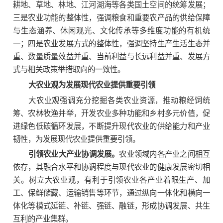
耕地、草地、林地、江河湖海等各类国土空间的统筹发展；
三是农业功能的整体性，强调粮食和重要农产品的供给保障
与生态涵养、休闲观光、文化传承等多维度功能的有机统
一；四是农业发展方式的整体性，强调坚持生产生活生态并
重、数量质量效益并重、当前利益与长远利益并重、发展方
式与相关政策举措取向的一致性。
大农业观为发展现代农业提供重要引领
大农业观强调充分挖掘各类农业资源，推动粮经饲统
筹、农林牧渔并举，开发农业多种功能和乡村多元价值，促
进绿色低碳循环发展，不断提升现代农业的供给能力和产业
韧性，为发展现代农业提供重要引领。
引领农业大产业协调发展。
农业领域内各产业之间相互
依存，其融合水平和协调程度与现代农业的健康发展密切相
关。树立大农业观，有利于引领农业各产业着眼生产、加
工、保鲜储藏、运输销售等环节，通过纵向一体化和横向一
体化等模式延链、补链、强链、融链，形成协调发展、共生
互利的产业集群。