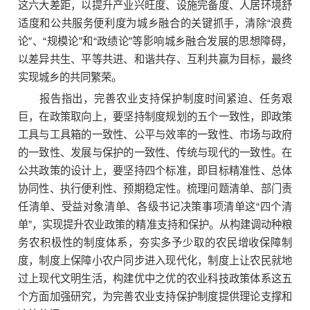
这六大差距，以提升产业兴旺度、设施完备度、人居环境舒
适度和公共服务便利度为城乡融合的关键抓手，清除“浪费
论”、“规模论”和“政绩论”等影响城乡融合发展的思想障碍，
以差异共生、平等共进、和谐共存、互利共赢为目标，最终
实现城乡的共同繁荣。
报告指出，完善农业支持保护制度时间紧迫、任务艰
巨，在政策取向上，要坚持制度规划的五个一致性，即政策
工具与工具箱的一致性、公平与效率的一致性、市场与政府
的一致性、发展与保护的一致性、传统与现代的一致性。在
公共政策的设计上，要坚持四个标准，即目标精准性、总体
协同性、执行便利性、预期稳定性。梳理问题清单、部门责
任清单、受益对象清单、各级书记决策事项清单这“四个清
单”，实现提升农业政策的精准支持和保护。从构建调动种粮
务农积极性的制度体系，夯实多予少取的农民增收保障制
度，制度上保障小农户同步进入现代化，制度上让农民就地
过上现代文明生活，构建优中之优的农业科技政策体系这五
个方面加强研究，为完善农业支持保护制度提供理论支撑和