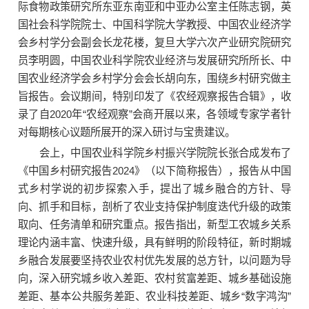
际食物政策研究所东亚东南亚和中亚办公室主任陈志钢，英
国社会科学院院士、中国科学院大学教授、中国农业经济学
会乡村学分会副会长龙花楼，复旦大学六次产业研究院研究
员李明圆，中国农业科学院农业经济与发展研究所所长、中
国农业经济学会乡村学分会会长胡向东，围绕乡村研究做主
旨报告。会议期间，特别印发了《农经观察报告合辑》，收
录了自2020年“农经观察”会商开展以来，各领域专家学者针
对每期核心议题所展开的深入研讨与宝贵建议。
会上，中国农业科学院乡村振兴学院院长张合成发布了
《中国乡村研究报告2024》（以下简称报告），报告从中国
式乡村学说的初步探索入手，提出了城乡融合的方针、导
向、抓手和目标，剖析了农业支持保护制度迭代升级的政策
取向、任务清单和研究重点。报告指出，新型工农城乡关系
理论内涵丰富、快速升级，具有鲜明的阶段特征，新时期城
乡融合发展要坚持农业农村优先发展的总方针，以问题为导
向，深入研究城乡收入差距、农村贫富差距、城乡基础设施
差距、基本公共服务差距、农业科技差距、城乡“数字鸿沟”