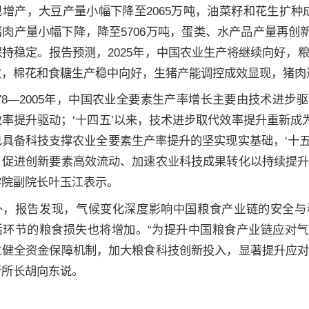
增产，大豆产量小幅下降至2065万吨，油菜籽和花生扩种成
猪肉产量小幅下降，降至5706万吨，蛋类、水产品产量再
持稳定。报告预测，2025年，中国农业生产将继续向好，粮
效，棉花和食糖生产稳中向好，生猪产能调控成效显现，猪肉
978—2005年，中国农业全要素生产率增长主要由技术进步驱
效率提升驱动；‘十四五’以来，技术进步取代效率提升重新
已具备科技支撑农业全要素生产率提升的坚实现实基础，‘十
，促进创新要素高效流动、加速农业科技成果转化以持续提升
学院副院长叶玉江表示。
外，报告发现，气候变化深度影响中国粮食产业链的安全与
后环节的粮食损失也将增加。“为提升中国粮食产业链应对
立健全资金保障机制，加大粮食科技创新投入，显著提升应对
所所长胡向东说。