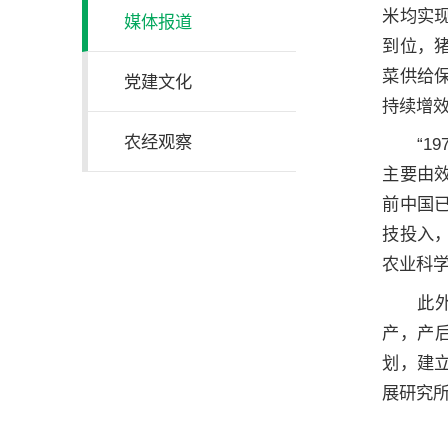
米均实现
媒体报道
到位，
菜供给保
党建文化
持续增
农经观察
“1
主要由
前中国
技投入
农业科
此
产，产
划，建
展研究