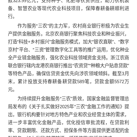
款323.99亿元，支持种子、化肥等农资供应，助力农机装
备、智慧农业等现代农业科技项目，保障春耕备耕顺利进
行。
作为服务“三农”的主力军，农村商业银行积极为农业生
产提供金融服务。北京农商银行聚焦科技农业和种业振兴，
打造“科技+乡村振兴”金融服务模式，加大“银农直联”、“数字
京村”平台、“三资”管理数字化工具等的推广运用，优化种业
全产业链金融服务，强化农业科技领域资金支持。浙江农商
联合银行辖内龙港农商银行推出“农资贷”“种粮大户贴息贷款”
等特色产品，确保信贷资金优先向涉农领域倾斜。截至3月
末，累计投放支持春耕备耕贷款589笔，贷款金额5572万
元。
为持续提升金融服务“三农”质效，国家金融监督管理总
局发布的《关于扎实做好2025年“三农”金融工作的通知》提
出，银行机构要针对地方特色产业和农业经营主体的需求，
进一步丰富优化金融产品，优化授信审批流程，在贷款利
率、贷款期限、还款方式、担保条件等方面提供更适配的金