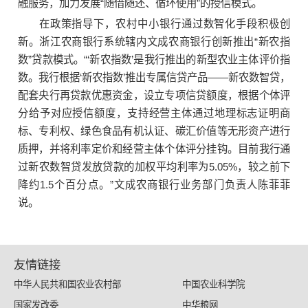
融服务，加力发展“随借随还、循环使用”的授信模式。
在政策指导下，农村中小银行通过数智化手段积极创
新。浙江农商银行系统辖内文成农商银行创新推出“新农指
数”贷款模式。“‘新农指数’是我行推出的新型农业主体评价指
数。我行根据‘新农指数’推出专属信贷产品——新农数智贷，
配套央行再贷款优惠资金，设立专项信贷额度，根据个体评
分给予对应授信额度，支持经营主体通过地理标志证明商
标、专利权、绿色食品有机认证、碳汇价值等无形资产进行
质押，并将利率定价和经营主体个体评分挂钩。目前我行通
过新农数智贷发放贷款的加权平均利率为5.05%，较之前下
降约1.5个百分点。”文成农商银行业务部门负责人陈菲菲
说。
友情链接
中华人民共和国农业农村部
中国农业科学院
国家发改委
中华粮网