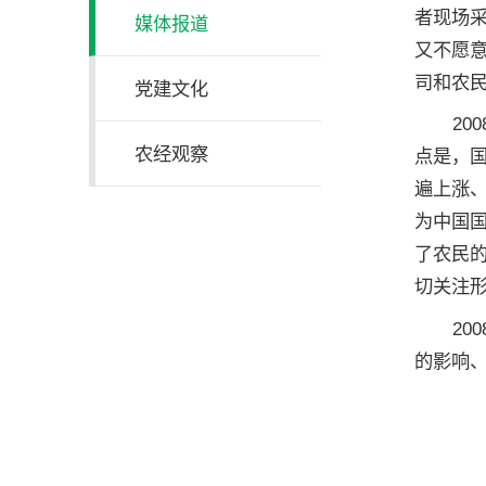
者现场
媒体报道
又不愿
司和农
党建文化
2
农经观察
点是，
遍上涨
为中国
了农民
切关注
20
的影响