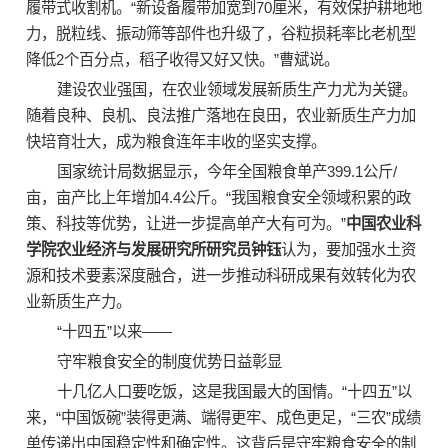
履带式收割机。“新设备履带加宽到70厘米，有效保护耕地地
力，脱粒线、振动筛等部件也升级了，谷粒损耗率比老机型
降低2个百分点，稻子收得又好又快。”曹斌说。
建设农业强国，在农业领域发展新质生产力尤为关键。
随着良种、良机、良法推广落地在良田，农业新质生产力加
快培育壮大，成为粮食连年丰收的坚实支撑。
国家统计局数据显示，今年全国粮食单产399.1公斤/
亩，亩产比上年增加4.4公斤。“我国粮食安全领域积累的政
策、科技等优势，让进一步提高单产大有可为。”
中国农业科
学院农业经济与发展研究所研究员钟钰
认为，要加强水土资
源和技术要素深度融合，进一步推动科研成果有效转化为农
业新质生产力。
“十四五”以来——
守牢粮食安全的制度优势日益彰显
十几亿人口要吃饭，这是我国最大的国情。“十四五”以
来，“中国饭碗”装得更满、端得更牢、成色更足，“三农”成绩
单传递出中国稳定性和确定性。这背后是守牢粮食安全的制