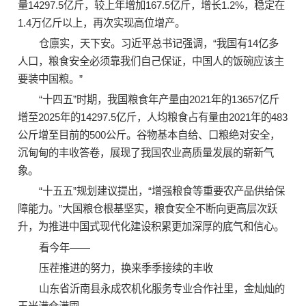
量14297.5亿斤，较上年增加167.5亿斤，增长1.2%，稳定在
1.4万亿斤以上，再次实现高位增产。
仓廪实，天下安。习近平总书记强调，“我国有14亿多
人口，粮食安全必须靠我们自己保证，中国人的饭碗应该主
要装中国粮。”
“十四五”时期，我国粮食年产量由2021年的13657亿斤
增至2025年的14297.5亿斤，人均粮食占有量由2021年的483
公斤增至目前的500公斤。谷物基本自给、口粮绝对安全，
沉甸甸的丰收答卷，展现了我国农业高质量发展的崭新气
象。
“十五五”规划建议提出，“增强粮食等重要农产品供给保
障能力。”大国粮仓根基坚实，粮食安全不断向更高层次跃
升，为推进中国式现代化建设积累更加深厚的底气和信心。
看今年——
压茬推进的努力，换来季季接续的丰收
山东省沂南县永成农机化服务专业合作社里，金灿灿的