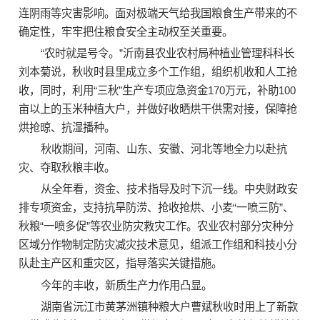
连阴雨等灾害影响。面对极端天气给我国粮食生产带来的不
确定性，牢牢把住粮食安全主动权至关重要。
“农时就是号令。”沂南县农业农村局种植业管理科科长
刘本菊说，秋收时县里成立多个工作组，组织机收和人工抢
收，同时，利用“三秋”生产专项应急资金170万元，补助100
亩以上的玉米种植大户，并做好收晒烘干供需对接，保障抢
烘抢晾、抗湿播种。
秋收期间，河南、山东、安徽、河北等地全力以赴抗
灾、夺取秋粮丰收。
从全年看，资金、技术指导及时下沉一线。中央财政安
排专项资金，支持抗旱防涝、抢收抢烘、小麦“一喷三防”、
秋粮“一喷多促”等农业防灾救灾工作。农业农村部分灾种分
区域分作物制定防灾减灾技术意见，组派工作组和科技小分
队赴主产区和重灾区，指导落实关键措施。
今年的丰收，新质生产力作用凸显。
湖南省沅江市黄茅洲镇种粮大户曹斌秋收时用上了新款