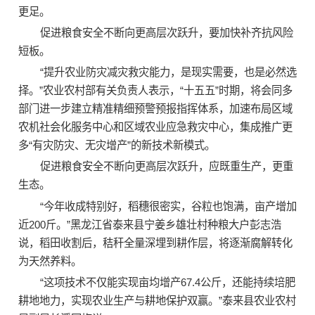
更足。
促进粮食安全不断向更高层次跃升，要加快补齐抗风险
短板。
“提升农业防灾减灾救灾能力，是现实需要，也是必然选
择。”农业农村部有关负责人表示，“十五五”时期，将会同多
部门进一步建立精准精细预警预报指挥体系，加速布局区域
农机社会化服务中心和区域农业应急救灾中心，集成推广更
多“有灾防灾、无灾增产”的新技术新模式。
促进粮食安全不断向更高层次跃升，应既重生产，更重
生态。
“今年收成特别好，稻穗很密实，谷粒也饱满，亩产增加
近200斤。”黑龙江省泰来县宁姜乡雄壮村种粮大户彭志浩
说，稻田收割后，秸秆全量深埋到耕作层，将逐渐腐解转化
为天然养料。
“这项技术不仅能实现亩均增产67.4公斤，还能持续培肥
耕地地力，实现农业生产与耕地保护双赢。”泰来县农业农村