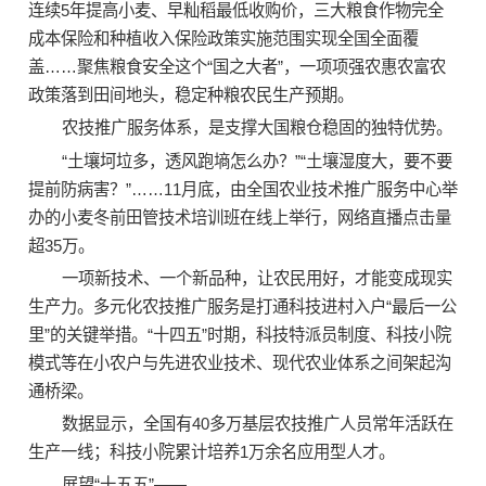
连续5年提高小麦、早籼稻最低收购价，三大粮食作物完全
成本保险和种植收入保险政策实施范围实现全国全面覆
盖……聚焦粮食安全这个“国之大者”，一项项强农惠农富农
政策落到田间地头，稳定种粮农民生产预期。
农技推广服务体系，是支撑大国粮仓稳固的独特优势。
“土壤坷垃多，透风跑墒怎么办？”“土壤湿度大，要不要
提前防病害？”……11月底，由全国农业技术推广服务中心举
办的小麦冬前田管技术培训班在线上举行，网络直播点击量
超35万。
一项新技术、一个新品种，让农民用好，才能变成现实
生产力。多元化农技推广服务是打通科技进村入户“最后一公
里”的关键举措。“十四五”时期，科技特派员制度、科技小院
模式等在小农户与先进农业技术、现代农业体系之间架起沟
通桥梁。
数据显示，全国有40多万基层农技推广人员常年活跃在
生产一线；科技小院累计培养1万余名应用型人才。
展望“十五五”——