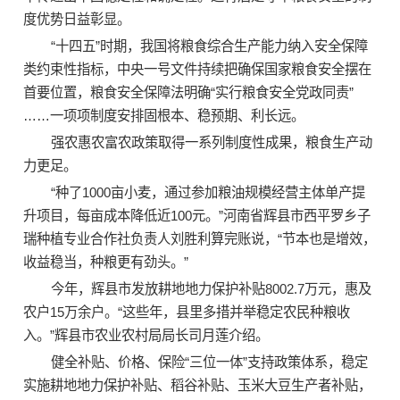
度优势日益彰显。
“十四五”时期，我国将粮食综合生产能力纳入安全保障
类约束性指标，中央一号文件持续把确保国家粮食安全摆在
首要位置，粮食安全保障法明确“实行粮食安全党政同责”
……一项项制度安排固根本、稳预期、利长远。
强农惠农富农政策取得一系列制度性成果，粮食生产动
力更足。
“种了1000亩小麦，通过参加粮油规模经营主体单产提
升项目，每亩成本降低近100元。”河南省辉县市西平罗乡子
瑞种植专业合作社负责人刘胜利算完账说，“节本也是增效，
收益稳当，种粮更有劲头。”
今年，辉县市发放耕地地力保护补贴8002.7万元，惠及
农户15万余户。“这些年，县里多措并举稳定农民种粮收
入。”辉县市农业农村局局长司月莲介绍。
健全补贴、价格、保险“三位一体”支持政策体系，稳定
实施耕地地力保护补贴、稻谷补贴、玉米大豆生产者补贴，