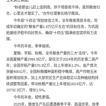
玉米满仓满囤。
“秋收那会儿赶上连阴雨，烘干塔昼夜不停。直到粮食归
仓，心里这才踏实了。”合作社理事长杨守霞说。
今年是“十四五”规划收官之年，全年粮食再获丰收，完
成年初确定的“粮食产量1.4万亿斤左右”的目标任务，为巩固
拓展经济稳中向好势头、确保“十四五”圆满收官提供有力支
撑。
今年的丰收，季季接续。
夏粮、早稻、秋粮，全年粮食产量的三大“支柱”。今年
全国夏粮产量2994.9亿斤，是仅次于2024年的历史第二高产
年；全国早稻产量570.3亿斤，较上年增长1.2%，亩产首次
突破400公斤；全国秋粮播种面积稳中略增，高产作物玉米
面积增加较多，加上大部农区生产总体稳定以及种植结构持
续调整等因素，带动秋粮产量比上年增加163.6亿斤，达
10732.3亿斤，增长1.5%。
今年的丰收，韧性更强。
2025年，粮食生产先后遭遇春季干旱、高温伏旱、秋季