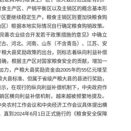
得粮食主产区、产销平衡区以及主销区的概念基本形
产区要继续稳定生产，粮食主销区则要加快粮食购
治区）根据本地实际情况自行确定粮食购销政策。
革和完善农业综合开发若干政策措施的意见》中确立
蒙古、河北、河南、山东（不含青岛）、江苏、安
年产粮大县奖励政策的出台，则标志着纵向利益补偿
件明确，根据主产区对国家粮食安全的贡献，增加一
力，产粮大县奖励资金由2005年的55亿元增至
家产粮大县标准、但属于省级产粮大县的县进行奖励，
表示，在现行的纵向利益补偿机制下，中央政府作
销区横向利益补偿机制，越来越被频繁地提及。
年中央农村工作会议和中央经济工作会议具体提出横
直到2024年6月1日正式施行的《粮食安全保障