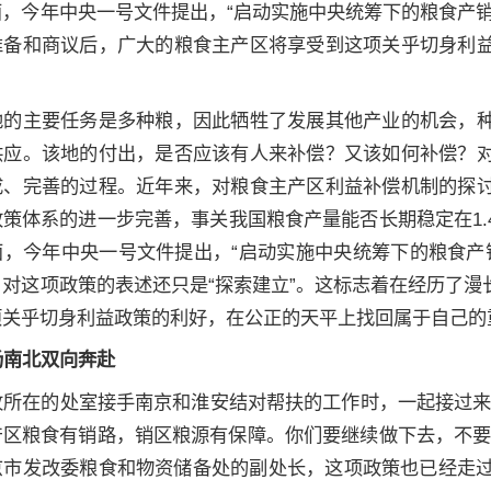
面，今年中央一号文件提出，“启动实施中央统筹下的粮食产
准备和商议后，广大的粮食主产区将享受到这项关乎切身利
地的主要任务是多种粮，因此牺牲了发展其他产业的机会，
供应。该地的付出，是否应该有人来补偿？又该如何补偿？
成、完善的过程。近年来，对粮食主产区利益补偿机制的探
政策体系的进一步完善，事关我国粮食产量能否长期稳定在1
，今年中央一号文件提出，“启动实施中央统筹下的粮食产销
，对这项政策的表述还只是“探索建立”。这标志着在经历了
项关乎切身利益政策的利好，在公正的天平上找回属于自己的
场南北双向奔赴
牧所在的处室接手南京和淮安结对帮扶的工作时，一起接过来
产区粮食有销路，销区粮源有保障。你们要继续做下去，不要
京市发改委粮食和物资储备处的副处长，这项政策也已经走过