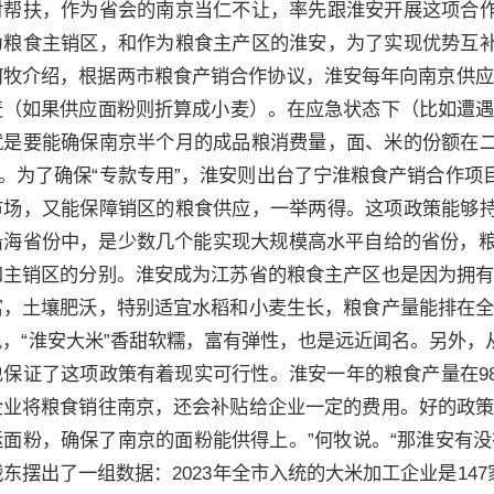
对帮扶，作为省会的南京当仁不让，率先跟淮安开展这项合
为粮食主销区，和作为粮食主产区的淮安，为了实现优势互
牧介绍，根据两市粮食产销合作协议，淮安每年向南京供应1
麦（如果供应面粉则折算成小麦）。在应急状态下（比如遭遇
就是要能确保南京半个月的成品粮消费量，面、米的份额在
”。为了确保“专款专用”，淮安则出台了宁淮粮食产销合作
市场，又能保障销区的粮食供应，一举两得。这项政策能够
沿海省份中，是少数几个能实现大规模高水平自给的省份，粮
和主销区的分别。淮安成为江苏省的粮食主产区也是因为拥有
富，土壤肥沃，特别适宜水稻和小麦生长，粮食产量能排在全
说，“淮安大米”香甜软糯，富有弹性，也是远近闻名。另外
也保证了这项政策有着现实可行性。淮安一年的粮食产量在9
企业将粮食销往南京，还会补贴给企业一定的费用。好的政策
运面粉，确保了南京的面粉能供得上。”何牧说。“那淮安有
东摆出了一组数据：2023年全市入统的大米加工企业是147家，