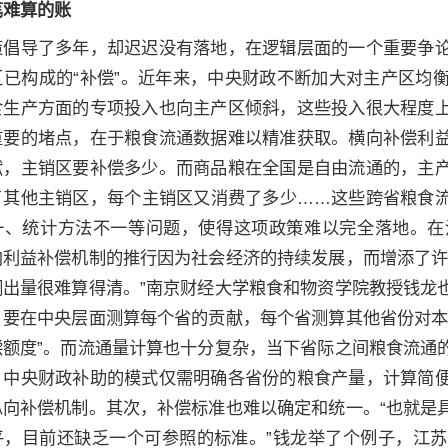
笔难算的账
策倡导了多年，却迟迟没有落地，在逻辑层面的一个重要争
区已构成的“补偿”。近年来，中央财政不断加大对主产区均
食生产方面的专项投入也向主产区倾斜，这些投入很大程度
重要的堵点，在于粮食流通数据难以精准获取。横向补偿利
献，主销区要补偿多少。而商品粮在全国是自由流通的，主
了其他主销区，每个主销区又消费了多少……这些跨省粮食
一、统计方法不一等问题，使得这项政策难以完全落地。在
向利益补偿机制的推行因为社会经济的持续发展，而增添了许
调出量很难算得清。”南京财经大学粮食和物资学院教授钱龙
，要在中央层面测算每个省的贡献，每个省测算其他省份对本
偿额度”。而流通量计算也十分复杂，当下省际之间粮食流通
，中央财政补助的模式仅需明确各省份的粮食产量，计算简
纵向补偿机制。其次，补偿标准也难以确定和统一。“也就是
平，目前还缺乏一个可参照的标准。”钱龙举了个例子，江