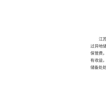
江
过异地
保管费
有收益
储备处