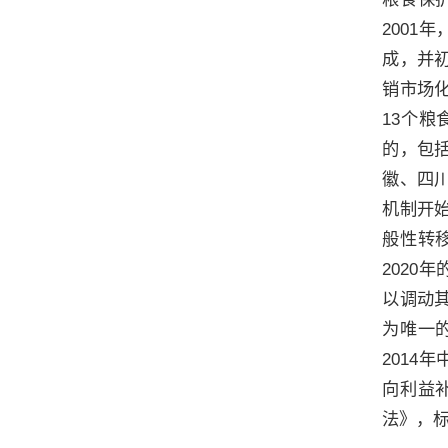
200
成，并
销市场
13个
的，包
徽、四
机制开
般性转
2020
以调动
为唯一
2014
向利益
法》，