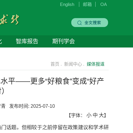
English
邮箱
OA
化
智库报告
期刊学会
首页 .
新闻中心 .
媒体报道
平——更多“好粮食”变成“好产
时）
雪青
发布时间:
2025-07-10
小
中
大
【字体：
】
热门话题。但相较于之前停留在政策建议和学术研