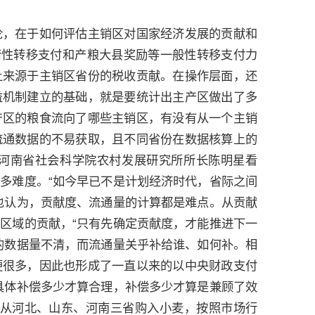
论，在于如何评估主销区对国家经济发展的贡献和
衡性转移支付和产粮大县奖励等一般性转移支付力
上来源于主销区省份的税收贡献。在操作层面，还
益机制建立的基础，就是要统计出主产区做出了多
产区的粮食流向了哪些主销区，有没有从一个主销
流通数据的不易获取，且不同省份在数据核算上的
河南省社会科学院农村发展研究所所长陈明星看
多难度。“如今早已不是计划经济时代，省际之间
也认为，贡献度、流通量的计算都是难点。从贡献
区域的贡献，“只有先确定贡献度，才能推进下一
的数据量不清，而流通量关乎补给谁、如何补。相
便很多，因此也形成了一直以来的以中央财政支付
具体补偿多少才算合理，补偿多少才算是兼顾了效
苏从河北、山东、河南三省购入小麦，按照市场行