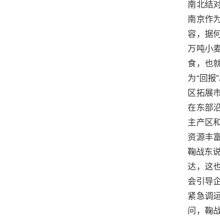
南北结
南京作
容，据何
万吨小
食，也
为“回报
区拓展
在东部
主产区
资源丰
鞠战东
达，这
会引导
紧急调
问，鞠战