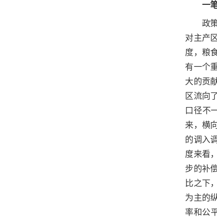
一
政
对主产
度，粮
有一个
大的贡
区流向
口径不
来，横
的调入
度来看
步的补
比之下
为主的
率和公