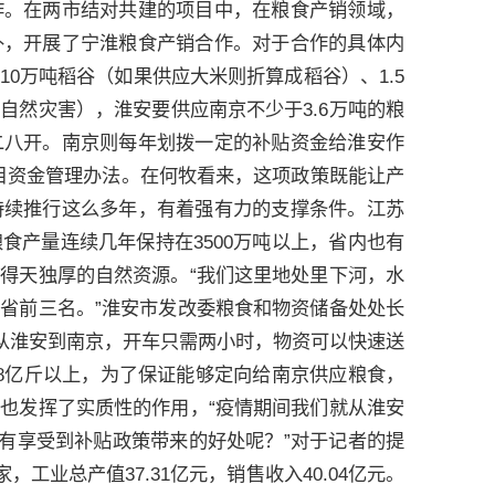
作。在两市结对共建的项目中，在粮食产销领域，
补，开展了宁淮粮食产销合作。对于合作的具体内
0万吨稻谷（如果供应大米则折算成稻谷）、1.5
自然灾害），淮安要供应南京不少于3.6万吨的粮
二八开。南京则每年划拨一定的补贴资金给淮安作
项目资金管理办法。在何牧看来，这项政策既能让产
持续推行这么多年，有着强有力的支撑条件。江苏
食产量连续几年保持在3500万吨以上，省内也有
得天独厚的自然资源。“我们这里地处里下河，水
省前三名。”淮安市发改委粮食和物资储备处处长
，从淮安到南京，开车只需两小时，物资可以快速送
8亿斤以上，为了保证能够定向给南京供应粮食，
也发挥了实质性的作用，“疫情期间我们就从淮安
没有享受到补贴政策带来的好处呢？”对于记者的提
工业总产值37.31亿元，销售收入40.04亿元。