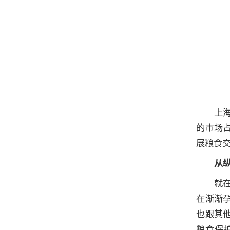
上
的市场
展粮食交
从
就
在渐渐
也跟其
粮食保