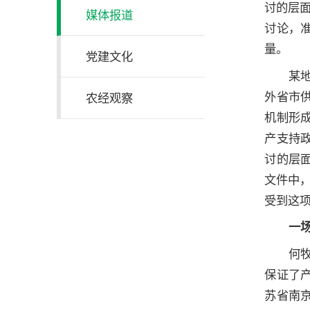
讨的层
媒体报道
讨论，
量。
党建文化
某
外省市
农经观察
机制形
产支持
讨的层面
文件中
受到这
一
何
保证了
苏省南