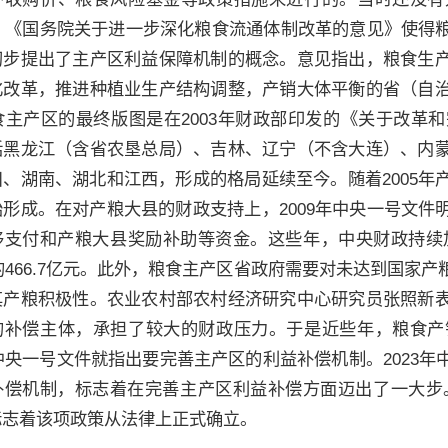
1年，《国务院关于进一步深化粮食流通体制改革的意见》使
初步提出了主产区利益保障机制的概念。意见指出，粮食生
化改革，推进种植业生产结构调整，产销大体平衡的省（自
粮食主产区的最终版图是在2003年财政部印发的《关于改
括黑龙江（含省农垦总局）、吉林、辽宁（不含大连）、内
川、湖南、湖北和江西，形成的格局延续至今。随着2005
始形成。在对产粮大县的财政支持上，2009年中央一号文
移支付和产粮大县奖励补助等资金。这些年，中央财政持续加
年的466.7亿元。此外，粮食主产区省政府需要对未达到国
其产粮积极性。农业农村部农村经济研究中心研究员张照新
的补偿主体，承担了较大的财政压力。于是近些年，粮食产
年中央一号文件就指出要完善主产区的利益补偿机制。2023
补偿机制，标志着在完善主产区利益补偿方面迈出了一大步。
标志着该项政策从法律上正式确立。