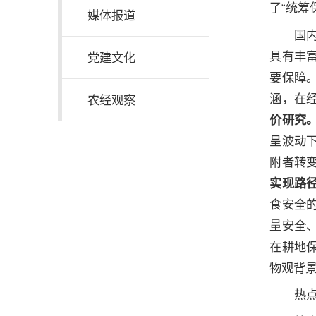
了“统
媒体报道
国
具有丰
党建文化
要保障
涵，在
农经观察
价研究
呈波动下
附者转变
实现路
食安全
量安全
在耕地
物观背景
热