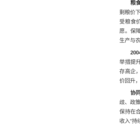
粮
剩粮价
受粮食
愿。保
生产与
2
举措提升
存高企
价回升
协
歧、政
保持在
收入“持