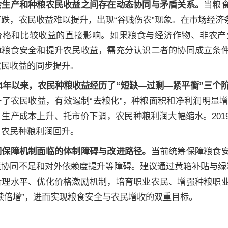
食生产和种粮农民收益之间存在动态协同与矛盾关系。
当粮
下跌，农民收益难以提升，出现“谷贱伤农”现象。在市场经
价格和比较收益的直接影响。如果粮食与经济作物、非农产
障粮食安全和提升农民收益，需充分认识二者的协同成立条
农民收益的同步提升。
004年以来，农民种粮收益经历了“短缺—过剩—紧平衡”三个
了农民收益，有效遏制“去粮化”，种粮面积和净利润明显增长
，生产成本上升、托市价下调，农民种粮利润大幅缩水。20
，农民种粮利润回升。
同保障机制面临的体制障碍与改进路径。
当前统筹保障粮食
策协同不足和对外依赖度提升等障碍。建议通过黄箱补贴与绿
合理水平、优化价格激励机制，培育职业农民、增强种粮职
续倍增”，进而实现粮食安全与农民增收的双重目标。