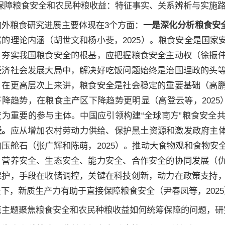
筹保障粮食安全和农民种粮收益：特征事实、关系辨析与实施路
内外粮食研究进展主要体现在3个方面：
一是深化分析粮食安
富的理论内涵（胡世文和杨小斐，2025）。粮食安全是国
。夯实我国粮食安全的根基，应把握粮食安全主动权（徐振伟
经济社会发展大局中，解决好吃饭问题始终是治国理政的头等大
。
在更高层次上来讲，粮食安全是社会稳定的重要基础（高鹏
降趋势，在粮食主产区下降趋势更明显（高登云等，2025
为重要的参与主体。中国应引领构建“全球南方”粮食安全共
径。
应从增加农村劳动力供给、保护黑土资源和激发政府主
的压舱石（张广辉和陈萌，2025）。推动大食物观和食物
、营养安全、生态安全、能力安全、合作安全的协同发展（仇
保护，手段在收储调控，关键在科技创新，动力在政策支持，
下，新质生产力有助于直接保障粮食安全（尹春凤等，202
点主题聚焦粮食安全和农民种粮收益如何统筹保障的问题，研