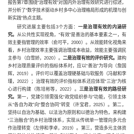
报告第7章围绕“治理有效”对国内外治理有效研究进行综述，
并分析了“数字技术驱动乡村多中心治理格局形成的机理与创
新实践”热点主题。
研究进展主要包括3个方面：
一是治理有效的内涵研
究。
从公共性实现视角，“有效”是善治的基本要素之一，有
效主要指管理的效率（俞可平，2000）。从效能转化视角来
看，乡村治理效率主要强调治理成本收益，效能主要强调民
主参与（白雪娇，2020）。
二是治理有效的评价研究。
建构
乡村治理质量评价的指标体系时，应以“善治”为导向（詹国
辉，2019）。评价可以覆盖治理硬基础与软服务（冯献和李
瑾，2022）；治理有效的评价指标体系还应体现“三治”为核
心进行构建（陈培彬等，2022）。
三是治理有效的路径研
究。
第一，党建引领需强化“政党组织参与”功能，引领主体
从“各自为政”向“整合协同”转变（许宝君，2025）。第二，
坚持以自治为基础、以法治为原则和以德治为特色，来构建
“三治融合”的乡村治理体系，实现从传统单一管理向多元合
作治理转变（左停和李卓，2019）。第三，营造多元主体资