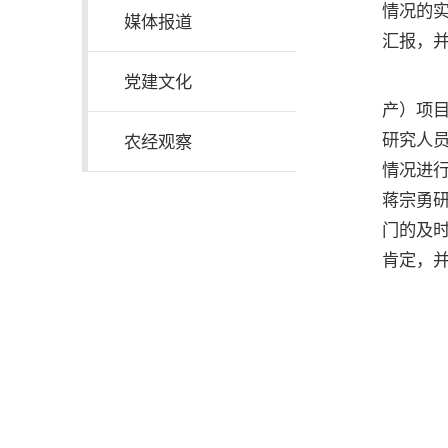
情况的实
媒体报道
汇报，
交
党建文化
产）项
研究人
农经观察
情况进
蒋宗勇
门的及
肯定，