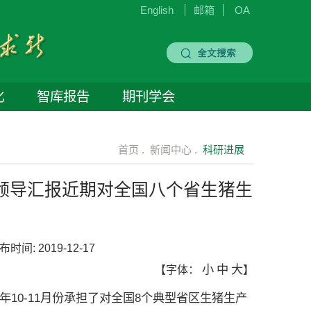
English
邮箱
OA
化
智库报告
期刊学会
首页 .
新闻中心 .
科研进展
领导汇报近期对全国八个省生猪生
布时间:
2019-12-17
小
中
大
【字体：
】
10-11月份承担了对全国8个典型省区生猪生产