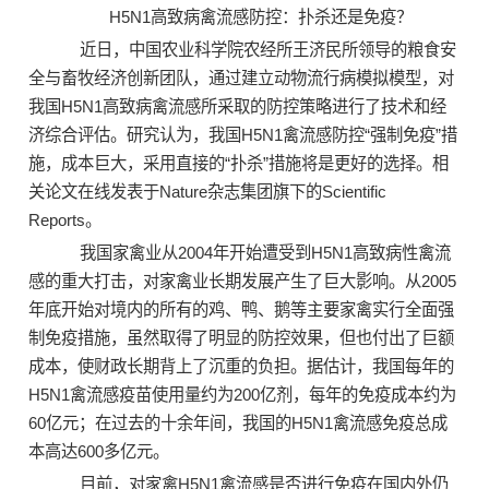
H5N1高致病禽流感防控：扑杀还是免疫？
近日，中国农业科学院农经所王济民所领导的粮食安
全与畜牧经济创新团队，通过建立动物流行病模拟模型，对
我国H5N1高致病禽流感所采取的防控策略进行了技术和经
济综合评估。研究认为，我国H5N1禽流感防控“强制免疫”措
施，成本巨大，采用直接的“扑杀”措施将是更好的选择。相
关论文在线发表于Nature杂志集团旗下的Scientific
Reports。
我国家禽业从2004年开始遭受到H5N1高致病性禽流
感的重大打击，对家禽业长期发展产生了巨大影响。从2005
年底开始对境内的所有的鸡、鸭、鹅等主要家禽实行全面强
制免疫措施，虽然取得了明显的防控效果，但也付出了巨额
成本，使财政长期背上了沉重的负担。据估计，我国每年的
H5N1禽流感疫苗使用量约为200亿剂，每年的免疫成本约为
60亿元；在过去的十余年间，我国的H5N1禽流感免疫总成
本高达600多亿元。
目前，对家禽H5N1禽流感是否进行免疫在国内外仍