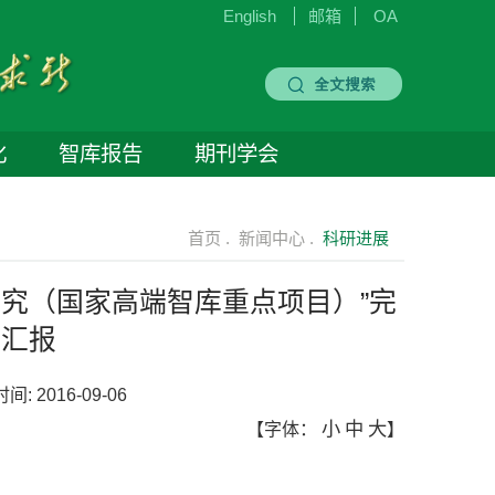
English
邮箱
OA
化
智库报告
期刊学会
首页 .
新闻中心 .
科研进展
究（国家高端智库重点项目）”完
况汇报
时间:
2016-09-06
小
中
大
【字体：
】