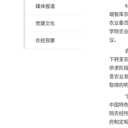
8
媒体报道
端智库
农业委
党建文化
学院农
议。
农经观察
会
下转变
供求阶
变农业
取得的
“
中国特
院农经所
府制定