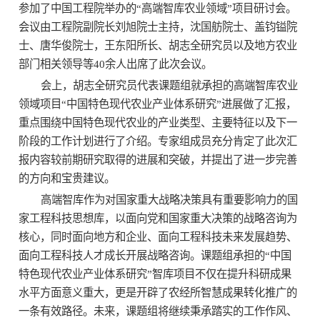
参加了中国工程院举办的
“
高端智库农业领域”项目研讨会。
会议由工程院副院长刘旭院士主持，沈国舫院士、盖钧镒院
士、唐华俊院士，王东阳所长、胡志全研究员以及地方农业
部门相关领导等
40
余人出席了此次会议。
会上，胡志全研究员代表课题组就承担的高端智库农业
领域项目“中国特色现代农业产业体系研究
”
进展做了汇报，
重点围绕中国特色现代农业的产业类型、主要特征以及下一
阶段的工作计划进行了介绍。专家组成员充分肯定了此次汇
报内容较前期研究取得的进展和突破，并提出了进一步完善
的方向和宝贵建议。
高端智库作为对国家重大战略决策具有重要影响力的国
家工程科技思想库，以面向党和国家重大决策的战略咨询为
核心，同时面向地方和企业、面向工程科技未来发展趋势、
面向工程科技人才成长开展战略咨询。课题组承担的“中国
特色现代农业产业体系研究
”
智库项目不仅在提升科研成果
水平方面意义重大，更是开辟了农经所智慧成果转化推广的
一条有效路径。未来，课题组将继续秉承踏实的工作作风、