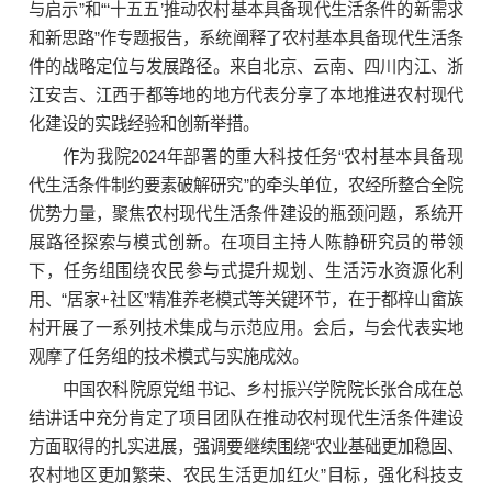
与启示”和“‘十五五’推动农村基本具备现代生活条件的新需求
和新思路”作专题报告，系统阐释了农村基本具备现代生活条
件的战略定位与发展路径。来自北京、云南、四川内江、浙
江安吉、江西于都等地的地方代表分享了本地推进农村现代
化建设的实践经验和创新举措。
作为我院2024年部署的重大科技任务“农村基本具备现
代生活条件制约要素破解研究”的牵头单位，农经所整合全院
优势力量，聚焦农村现代生活条件建设的瓶颈问题，系统开
展路径探索与模式创新。在项目主持人陈静研究员的带领
下，任务组围绕农民参与式提升规划、生活污水资源化利
用、“居家+社区”精准养老模式等关键环节，在于都梓山畲族
村开展了一系列技术集成与示范应用。会后，与会代表实地
观摩了任务组的技术模式与实施成效。
中国农科院原党组书记、乡村振兴学院院长张合成在总
结讲话中充分肯定了项目团队在推动农村现代生活条件建设
方面取得的扎实进展，强调要继续围绕“农业基础更加稳固、
农村地区更加繁荣、农民生活更加红火”目标，强化科技支