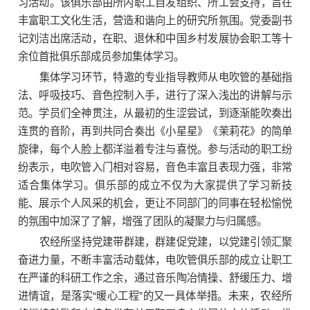
习活动。该俱乐部由所内职工自发组织、所工会支持，旨在
丰富职工文化生活，营造和谐向上的研究所氛围。党委副书
记刘洁出席活动，在职、退休和中国乡村发展协会职工等十
余位首批俱乐部成员参加集体学习。
集体学习环节，特邀的专业指导教师从电吹管的基础指
法、呼吸技巧、音色控制入手，进行了深入浅出的讲解与示
范。学员们全神贯注，从最初的生涩尝试，到逐渐能吹奏出
连贯的音阶，再到共同合奏出《小星星》《茉莉花》的简单
旋律，每个人脸上都洋溢着专注与喜悦。参与活动的职工纷
纷表示，电吹管入门相对容易，音色丰富且表现力强，非常
适合集体学习。俱乐部的成立不仅为大家提供了学习新技
能、展示个人风采的机会，更让不同部门的同事在轻松愉悦
的氛围中加深了了解，增强了团队的凝聚力与归属感。
农经所坚持党建带群建，群建促党建，以党建引领汇聚
奋进力量，不断丰富活动载体，电吹管俱乐部的成立让职工
在严谨的科研工作之余，通过音乐陶冶情操、舒缓压力、增
进情谊，是落实“暖心工程”的又一具体举措。未来，农经所