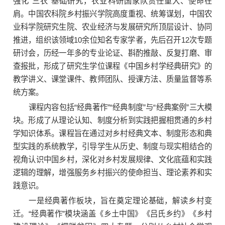
强化“三农”基础研究，农业科研国家队责任重大、使命在
肩。中国农科院乡村振兴学院高度重视、统筹谋划，中国农
业科学院研究生院、农业经济与发展研究所顶层设计、协同
推进，组织该领域10余位知名专家学者，先后召开12次专题
研讨会，历经一年多的专业论证、斟酌推敲、反复打磨、审
查报批，形成了研究生学位课程《中国乡村学经典研究》的
教学讲义、课堂课件、教师团队、授课方法、质量监督等系
统方案。
课程内容包括“经典著作”“经典制度”与“经典案例”三大模
块。形成了从理论认知、制度分析到实践把握相贯通的乡村
学知识体系。课程旨在通过对乡村经典文本、制度形态和典
型实践的系统教学，引导学生从历史、制度与现实相结合的
视角认识中国乡村，深化对乡村发展规律、文化底蕴和实践
逻辑的理解，增强服务乡村振兴的使命担当、理论素养和实
践意识。
一是经典著作板块，旨在奠定理论基础，解读乡村变
迁。“经典著作”模块涵盖《乡土中国》《吕氏乡约》《乡村