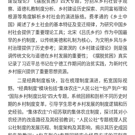
建设理论》《摆脱贫困》四大专题，分别从乡村社会学观
察、道德礼教制度分析、乡村建设历史探索、共同富裕理论
根源等角度解析乡村社会的演进脉络。费孝通的《乡土中
国》阐述了乡土社会的基本特征及变迁规律，为研究中国乡
村社会提供了重要理论工具；北宋《吕氏乡约》作为中国最
早的乡约制度，以传统美德和礼制为核心，为文明乡风与乡
村治理提供了历史参考；梁漱溟的《乡村建设理论》则是强
调传统文化与道德在乡村发展的重要性；《摆脱贫困》真实
记录了习近平总书记在宁德工作期间的治贫实践，为新时代
乡村振兴提供了重要思想资源。
二是经典制度板块，旨在梳理制度演进，拓宽国际视
野。“经典制度”模块包括“集体农庄”“人民公社”“包产到户”和
“国际乡村制度比较”四大专题，系统回顾和剖析不同历史时
期的乡村制度变革，引导学生思考乡村发展的制度逻辑和历
史经验。“集体农庄”介绍苏联的集体农庄制度，探讨其对小
农经济的改造路径及其经验教训；“人民公社”专题梳理人民
公社制度的发展历程、制度架构及其影响，揭示其历史成因