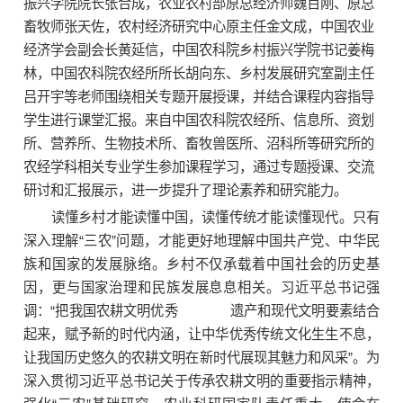
振兴学院院长张合成，农业农村部原总经济师魏百刚、原总
畜牧师张天佐，农村经济研究中心原主任金文成，中国农业
经济学会副会长黄延信，中国农科院乡村振兴学院书记姜梅
林，中国农科院农经所所长胡向东、乡村发展研究室副主任
吕开宇等老师围绕相关专题开展授课，并结合课程内容指导
学生进行课堂汇报。来自中国农科院农经所、信息所、资划
所、营养所、生物技术所、畜牧兽医所、沼科所等研究所的
农经学科相关专业学生参加课程学习，通过专题授课、交流
研讨和汇报展示，进一步提升了理论素养和研究能力。
读懂乡村才能读懂中国，读懂传统才能读懂现代。只有
深入理解“三农”问题，才能更好地理解中国共产党、中华民
族和国家的发展脉络。乡村不仅承载着中国社会的历史基
因，更与国家治理和民族发展息息相关。习近平总书记强
调：“把我国农耕文明优秀 遗产和现代文明要素结合
起来，赋予新的时代内涵，让中华优秀传统文化生生不息，
让我国历史悠久的农耕文明在新时代展现其魅力和风采”。为
深入贯彻习近平总书记关于传承农耕文明的重要指示精神，