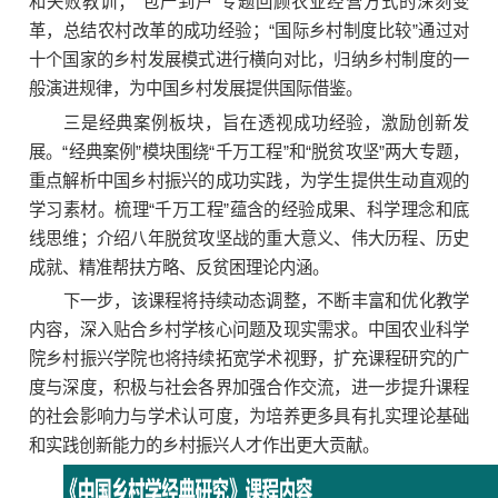
和失败教训；“包产到户”专题回顾农业经营方式的深刻变
革，总结农村改革的成功经验；“国际乡村制度比较”通过对
十个国家的乡村发展模式进行横向对比，归纳乡村制度的一
般演进规律，为中国乡村发展提供国际借鉴。
三是经典案例板块，旨在透视成功经验，激励创新发
展。“经典案例”模块围绕“千万工程”和“脱贫攻坚”两大专题，
重点解析中国乡村振兴的成功实践，为学生提供生动直观的
学习素材。梳理“千万工程”蕴含的经验成果、科学理念和底
线思维；介绍八年脱贫攻坚战的重大意义、伟大历程、历史
成就、精准帮扶方略、反贫困理论内涵。
下一步，该课程将持续动态调整，不断丰富和优化教学
内容，深入贴合乡村学核心问题及现实需求。中国农业科学
院乡村振兴学院也将持续拓宽学术视野，扩充课程研究的广
度与深度，积极与社会各界加强合作交流，进一步提升课程
的社会影响力与学术认可度，为培养更多具有扎实理论基础
和实践创新能力的乡村振兴人才作出更大贡献。