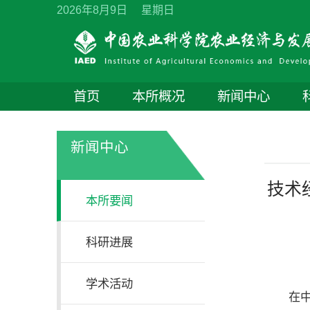
2026年8月9日 星期日
首页
本所概况
新闻中心
新闻中心
技术
本所要闻
科研进展
学术活动
在