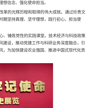
理想信念、强化使命担当。
改革的光辉历程和取得的伟大成就。通过珍贵文
时期坚持真理、坚守理想，践行初心、担当使
心、锤炼党性的实践课堂。技术经济与科技政策
风建设，推动党建工作与科研业务深度融合，引
风，为加快建设农业强国、推进中国式现代化贡