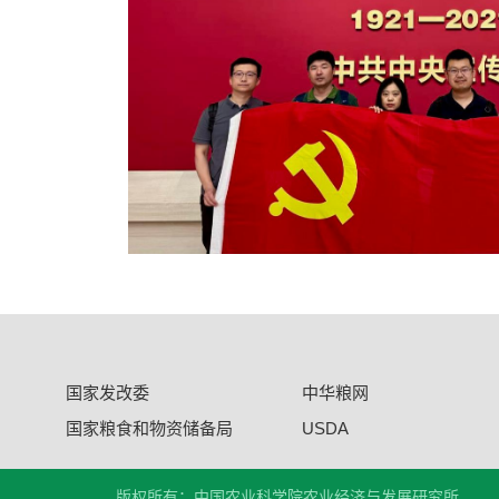
国家发改委
中华粮网
国家粮食和物资储备局
USDA
版权所有：中国农业科学院农业经济与发展研究所