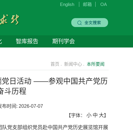
English
邮箱
OA
化
智库报告
期刊学会
首页 .
新闻中心 .
本所要闻
题党日活动 ——参观中国共产党历
奋斗历程
发布时间:
2026-07-07
小
中
大
【字体：
】
策团队党支部组织党员赴中国共产党历史展览馆开展