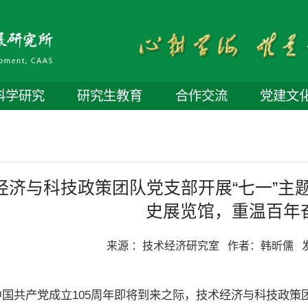
科学研究
研究生教育
合作交流
党建文
经济与科技政策团队党支部开展“七一”主
史展览馆，重温百年
来源 ：
技术经济研究室
作者：
韩昕儒
中国共产党成立105周年即将到来之际，技术经济与科技政