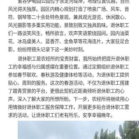
紫谷伊甸园公园位于永定河堤岸，地理位置优越，自然
风光得天独厚。园区内精心规划打造了喷泉广场、风车、音
符、钢琴等二十余处特色景观，兼具观光游览、休闲散心、
风光摄影等多重实用功能，景致别致又独具韵味。退休职工
们一路谈笑风生，畅所欲言，欢声笑语萦绕园间。园内油菜
花、冰岛虞美人、蓝香芥、金鱼草等花海连片，大家驻足合
影，纷纷用镜头记录下这一美妙时刻。
退休职工是农经所的宝贵财富，我所始终把提升退休职
工的幸福感与归属感摆在重要位置。通过定期组织退休职工
参加春节联欢、春秋游及健康体检等活动，为退休职工提供
贴心、周到的服务。这次的春游活动，不仅为退休职工搭建
了踏青赏景的平台，更借此契机近距离倾听退休职工的心
声，深入了解大家的所想所盼。下一步，农经所将继续用心
用情做好退休职工服务保障工作，开展更多贴合退休职工需
求的活动，让退休职工们老有所乐，安享幸福晚年。