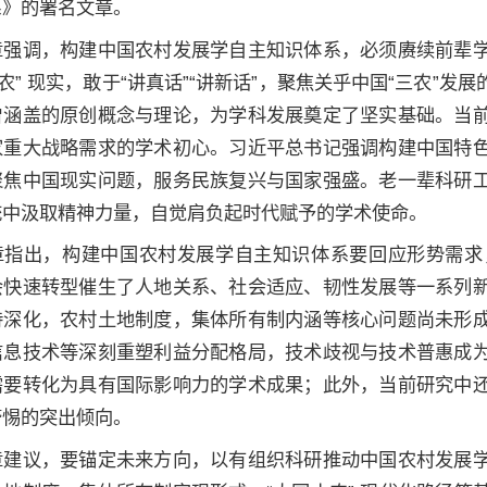
系》的署名文章。
章强调，构建中国农村发展学自主知识体系，必须赓续前辈
三农” 现实，敢于“讲真话”“讲新话”，聚焦关乎中国“三农
曾涵盖的原创概念与理论，为学科发展奠定了坚实基础。当
家重大战略需求的学术初心。习近平总书记强调构建中国特
聚焦中国现实问题，服务民族复兴与国家强盛。老一辈科研
统中汲取精神力量，自觉肩负起时代赋予的学术使命。
章指出，构建中国农村发展学自主知识体系要回应形势需求
会快速转型催生了人地关系、社会适应、韧性发展等一系列
待深化，农村土地制度，集体所有制内涵等核心问题尚未形
信息技术等深刻重塑利益分配格局，技术歧视与技术普惠成
需要转化为具有国际影响力的学术成果；此外，当前研究中
警惕的突出倾向。
章建议，要锚定未来方向，以有组织科研推动中国农村发展