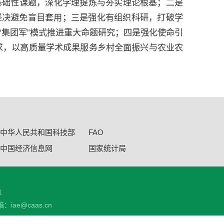
等基础性课题，深化学理提炼与夯实理论根基；二是
坚决避免盲目套用；三是强化有组织科研，打破学
“集团军”模式推进重大命题研究；四是强化使命引
需求，以高质量学术成果服务乡村全面振兴与农业农
中华人民共和国科技部
FAO
中国经济信息网
国家统计局
1
：iae@caas.cn