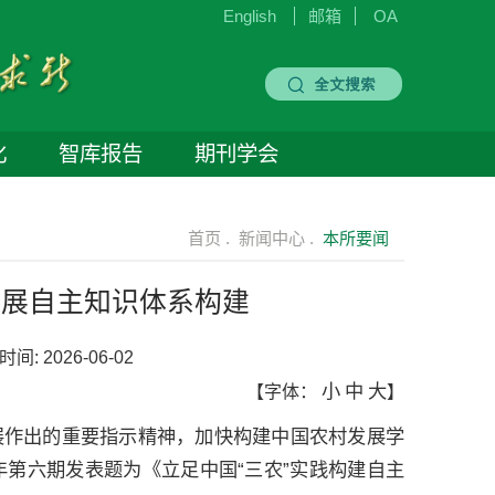
English
邮箱
OA
化
智库报告
期刊学会
首页 .
新闻中心 .
本所要闻
发展自主知识体系构建
时间:
2026-06-02
小
中
大
【字体：
】
展作出的重要指示精神，加快构建中国农村发展学
年第六期发表题为《立足中国“三农”实践构建自主