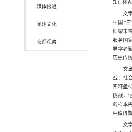
知识体
媒体报道
文
中国 “
党建文化
框架未
服务国
农经观察
导学者
历史传
文
战：社
阐释亟
挑战，
践样本
种值得
文