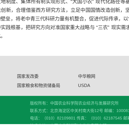
土地制度、集体所有制实现形式、“大国小农” 现代化路径
法创新，合理借鉴西方研究方法，立足中国国情改造创新，
构壁垒，将老中青三代科研力量有机整合，促进代际传承，以
实践根基，把研究方向对准国家重大战略与 “三农” 现实
化。
国家发改委
中华粮网
国家粮食和物资储备局
USDA
版权所有：中国农业科学院农业经济与发展研究所
联系方式：北京海淀区中关村南大街12号 邮编：10008
电话：（010）82109801 传真：（010）62187545 邮箱
技术支持：中国农业科学院农业信息研究所