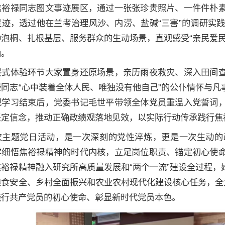
焦裕禄同志图文事迹展区，通过一张张珍贵照片、一件件朴
迹，透过他在兰考治理风沙、内涝、盐碱“三害”的调研实践，
种泡桐、扎根基层、服务群众的生动场景，直观感受“亲民爱
涵。
浸式体验环节大家置身还原场景，亲历雨夜救灾、深入田间
禄同志“心中装着全体人民、唯独没有他自己”的公仆情怀与
观学习结束后，党委书记毛世平带领全体党员重温入党誓词
坚定信念，推动正确政绩观落地见效，以实际行动传承践行焦
次主题党日活动，是一次深刻的党性淬炼，更是一次生动的
学细悟焦裕禄精神的时代内核，立足岗位职责、锚定初心使
焦裕禄精神融入研究所高质量发展和“两个一流”建设全过程
粮食安全、乡村全面振兴和农业农村现代化建设核心任务，全
践行共产党员的初心使命、彰显新时代党员本色。