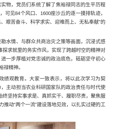
素实物，党员们系统了解了焦裕禄同志的生平历程
可见84个风口、1600座沙丘的逐一摸排轨迹，
民、艰苦奋斗、科学求实、迎难而上、无私奉献”的
查勘水情、与群众共商治灾之策等画面，沉浸式感
凡事探求就里的务实作风，实现了跨越时空的精神对
，进一步厚植对党忠诚的政治底色，砥砺坚守初心
裕禄精神。
政绩观教育。大家一致表示，将以此次学习为契
命，主动担当农业科研国家队的政治责任与时代使
，始终坚持实事求是、真抓实干、履职尽责，聚焦服
力推动“两个一流”建设落地见效，以扎实过硬的工