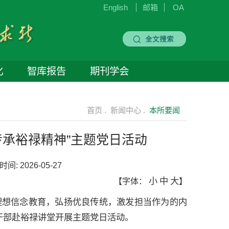
English
邮箱
OA
化
智库报告
期刊学会
首页 .
新闻中心 .
本所要闻
传承裕禄精神”主题党日活动
时间:
2026-05-27
小
中
大
【字体：
】
理想信念教育，弘扬优良传统，激发担当作为的内
干部赴裕禄讲堂开展主题党日活动。