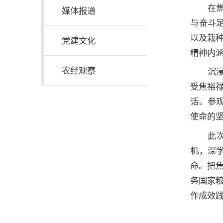
在
媒体报道
与奋斗足
以及栽
党建文化
精神内
农经观察
沉
受焦裕
话。参
使命的
此
机，深
命。把
务国家
作成效