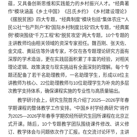
蕴，又具备创新思维和实践能力的乡村振兴人才。“经典著
作”模块涵盖《乡土中国》《吕氏乡约》《乡村建设理论》
《摆脱贫困》四大专题，“经典制度”模块包括“集体农庄”“人
民公社”“包产到户”和“国际乡村制度比较”四大专题，“经典案
例”模块围绕“千万工程”和“脱贫攻坚”两大专题，10个专题的
主讲教师均由相关领域的资深专家担任。魏百刚、张天佐、
金文成、黄延信等外请专家，不仅在各专题理论研究方面有
深厚的学术造诣，更在实践层面积累了丰富的经验，对相关
理论逻辑、政策演变与现实挑战有全面深刻的理解。每个专
题还配备了若干名助理教师，一名助理学生，形成以8位主
讲教师为核心、22位助理教师与10位助理学生为补充的多层
次教学支持体系，确保课程实施的专业性与高质量输出。
教学研讨会上，研究生院首先介绍了2025—2026学年春
学期课程的整体教学工作安排。
“中国乡村学经典
研究”将作
为2025—2026学年春季学期农经所研究生回所课程在北京
正
式开课
。随后，10个专题教学团队围绕课件修改、讲义修
订、教学体会与问题依次作了汇报。在交流讨论环节，主讲