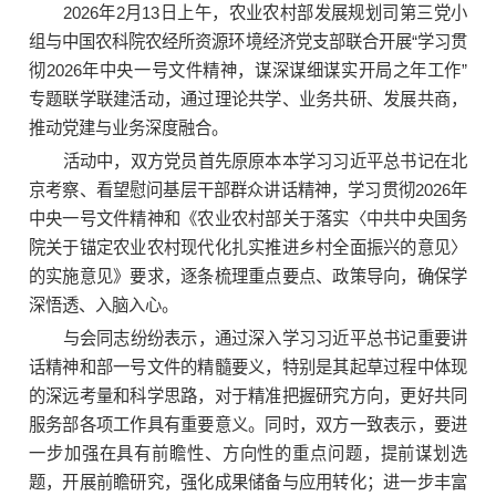
2026年2月13日上午，农业农村部发展规划司第三党小
组与中国农科院农经所资源环境经济党支部联合开展“学习贯
彻2026年中央一号文件精神，谋深谋细谋实开局之年工作”
专题联学联建活动，通过理论共学、业务共研、发展共商，
推动党建与业务深度融合。
活动中，双方党员首先原原本本学习习近平总书记在北
京考察、看望慰问基层干部群众讲话精神，学习贯彻2026年
中央一号文件精神和《农业农村部关于落实〈中共中央国务
院关于锚定农业农村现代化扎实推进乡村全面振兴的意见〉
的实施意见》要求，逐条梳理重点要点、政策导向，确保学
深悟透、入脑入心。
与会同志纷纷表示，通过深入学习习近平总书记重要讲
话精神和部一号文件的精髓要义，特别是其起草过程中体现
的深远考量和科学思路，对于精准把握研究方向，更好共同
服务部各项工作具有重要意义。同时，双方一致表示，要进
一步加强在具有前瞻性、方向性的重点问题，提前谋划选
题，开展前瞻研究，强化成果储备与应用转化；进一步丰富